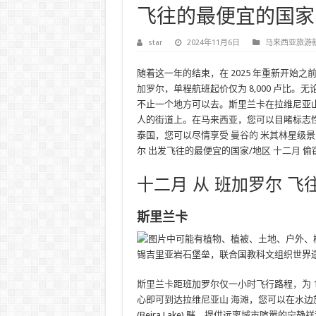
飞往的最便宜的国家
star
2024年11月6日
马来西亚旅游
随着这一年的结束，在 2025 年重新开始
加罗尔
，单程航班起价仅为 8,000 卢比
不止一个地方可以去。斯里兰卡在拉维尼亚山海滩 (Mo
人的街道上。在马来西亚，您可以目睹标志
泰国，您可以尽情享受
曼谷的
米其林星级景
尔 出发飞往的最便宜的国家/地区
十二月
偷
十二月 从 班加罗尔 
斯里兰卡
锡吉里亚岩石堡垒，联合国教科文组织世界
斯里兰卡
距班加罗尔仅一小时飞行路程，为 
心即可到达拉维尼亚山
海滩
，您可以在水边放松
(Beira Lake) 畔，提供远离城市喧