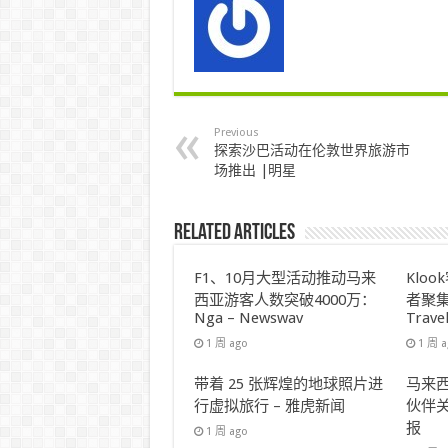
Previous
探索沙巴活动在伦敦世界旅游市
场推出 |明星
Related Articles
F1、10月大型活动推动马来
Klo
西亚游客人数突破4000万：
者聚集
Nga – Newswav
Trave
1 周 ago
1 周 
带着 25 张辉煌的地球照片进
马来西
行虚拟旅行 – 雅虎新闻
伙伴关
报
1 周 ago