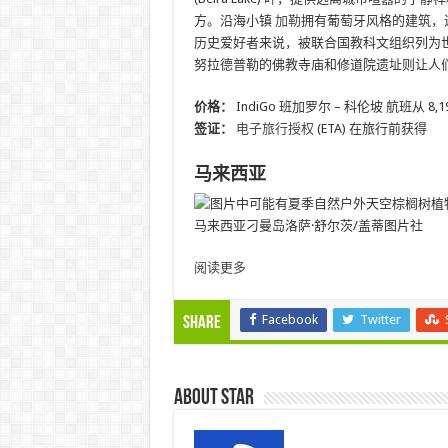
方。沿海小镇
加勒
拥有葡萄牙风格的建筑，
历史爱好者来说，被联合国教科文组织列为
努拉德普勒的佛教寺庙和修道院遗址则让人
价格：
IndiGo 班加罗尔 – 科伦坡 航班从 8,
签证：
电子旅行授权
(ETA) 在旅行前获得
马来西亚
马来西亚刁曼岛
洛萨·舒尔茨/盖蒂图片社
阅读更多
Facebook
Twitter
Share
About star