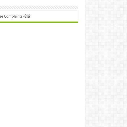
se Complaints 投诉