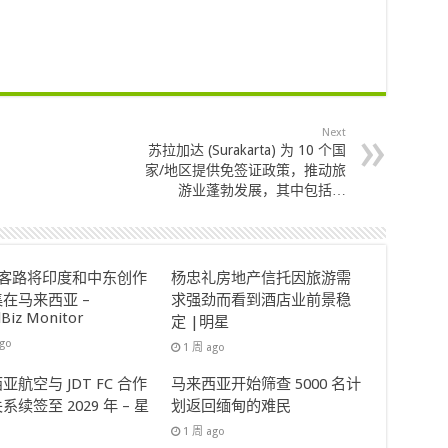
Next
苏拉加达 (Surakarta) 为 10 个国
家/地区提供免签证政策，推动旅
游业蓬勃发展，其中包括…
ok客路将印度和中东创作
杨忠礼房地产信托因旅游需
在马来西亚 –
求强劲而看到酒店业前景稳
lBiz Monitor
定 |明星
ago
1 周 ago
亚航空与 JDT FC 合作
马来西亚开始筛查 5000 名计
系续签至 2029 年 – 星
划返回缅甸的难民
1 周 ago