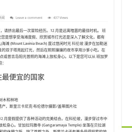
新闻
Leave a comment
437 Views
之前，请挤出最后一次冒险经历。12 月是远离喧嚣的最佳时机。
班
。无论您是想享受海滩度假、欣赏城市灯光还是深入了解文化，都有
unt Lavinia Beach) 度过悠闲时光
科伦坡
漫步在加勒迷
性的双子塔亮起灯光，然后在熙熙攘攘的夜市享用沙爹小吃。在
点或普吉岛阳光普照的海滩上放松身心。以下是您可以从 班加罗
窃：
飞往最便宜的国家
遗产，斯里兰卡
尼克·布伦德尔摄影/盖蒂图片社
12 月度假提供了各种活动的完美结合。在科伦坡，漫步穿过市中
身心。甘加拉玛雅寺 (Gangaramaya Temple) 坐落在贝拉湖
嚣的宁静祥和的休憩之所。除了首都之外，斯里兰卡还有更多值得探索的地