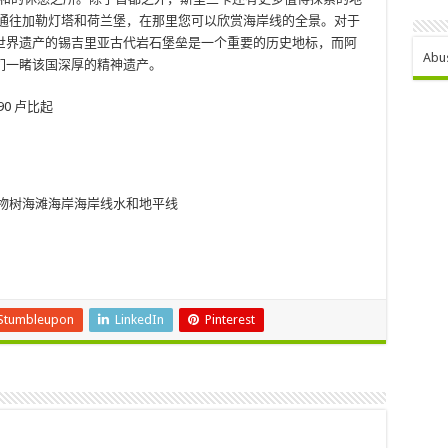
通往加勒灯塔和荷兰堡，在那里您可以欣赏海岸线的全景。对于
世界遗产的锡吉里亚古代岩石堡垒是一个重要的历史地标，而阿
Abu
们一睹该国深厚的精神遗产。
190 卢比起
Stumbleupon
LinkedIn
Pinterest