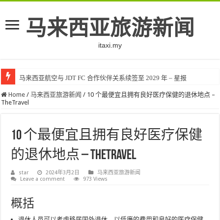
马来西亚旅游新闻
itaxi.my
马来西亚航空与 JDT FC 合作伙伴关系续签至 2029 年 – 星报
马来西亚开始筛查 5000 名计划返回缅甸的难民
Home
/
马来西亚旅游新闻
/
10 个最便宜且拥有良好医疗保健的退休地点 –
TheTravel
10 个最便宜且拥有良好医疗保健
的退休地点 – TheTravel
star
2024年3月2日
马来西亚旅游新闻
Leave a comment
973 Views
概括
退休人员可以考虑移居国外退休，以低廉的费用和良好的医疗保健