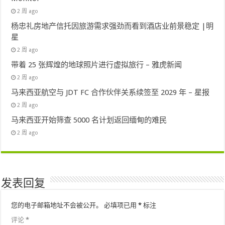
2 周 ago
杨忠礼房地产信托因旅游需求强劲而看到酒店业前景稳定 |明
星
2 周 ago
带着 25 张辉煌的地球照片进行虚拟旅行 – 雅虎新闻
2 周 ago
马来西亚航空与 JDT FC 合作伙伴关系续签至 2029 年 – 星报
2 周 ago
马来西亚开始筛查 5000 名计划返回缅甸的难民
2 周 ago
发表回复
您的电子邮箱地址不会被公开。
必填项已用
*
标注
评论
*