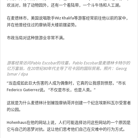
欢派对，除了动物园外，还有一个着陆带，一个斗牛场和人工湖。
在麦德林市，美国说唱歌手Wiz Khalifa等游客经常前往他以前的家中，
并在他曾经住过的摩纳哥大楼前摆姿势。
市政当局对这种旅游业非常不满。
游客经常访问Pablo Escobar的坟墓，Pablo Escobar是麦德林卡特尔的
亿万富翁，在20世纪80年代主导了可卡因的国际贸易。照片：Georg
Ismar / dpa
“当造成如此巨大伤害的人成为偶像时，它真的让我感到愤怒，”市长
Federico Gutierrez说。 “不仅是市长，也是人类。”
这就是为什么麦德林计划摧毁摩纳哥并创建一个纪念埃斯科瓦尔受害者
的公园。
Hohenhaus在他的网站上说，人们可能选择访问这些网站的一个原因是
它与自己的恶梦对抗。这让他们思考他们自己在灾难中的行为方式。