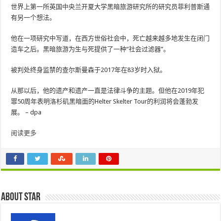
世界上第一所英国中央兰开夏大学黑暗旅游研究所的研究员菲利普斯通
有另一个想法。
他在一项研究中写道，在西方世俗社会中，死亡越来越多地发生在闭门
造车之后。黑暗旅游为生与死提供了一种“社会过滤器”。
被判处终身监禁的查尔斯曼森于2017年在83岁时入狱。
从那以后，他的遗产和遗产一直是法律斗争的主题。但他在2019年犯
罪50周年表明洛杉矶黑暗面的Helter Skelter Tour的利润将会蓬勃发
展。 – dpa
阅读更多
About star