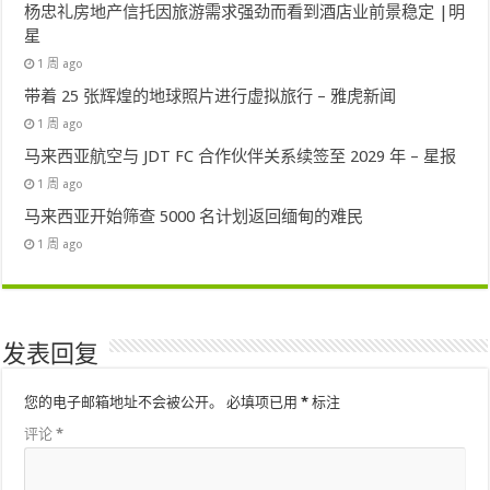
杨忠礼房地产信托因旅游需求强劲而看到酒店业前景稳定 |明
星
1 周 ago
带着 25 张辉煌的地球照片进行虚拟旅行 – 雅虎新闻
1 周 ago
马来西亚航空与 JDT FC 合作伙伴关系续签至 2029 年 – 星报
1 周 ago
马来西亚开始筛查 5000 名计划返回缅甸的难民
1 周 ago
发表回复
您的电子邮箱地址不会被公开。
必填项已用
*
标注
评论
*