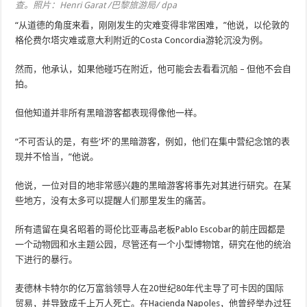
查。照片：Henri Garat /巴黎旅游局/ dpa
“从道德的角度来看，刚刚发生的灾难变得非常困难，”他说，以伦敦的
格伦费尔塔灾难或意大利附近的Costa Concordia游轮沉没为例。
然而，他承认，如果他碰巧在附近，他可能会去看看沉船 – 但他不会自
拍。
但他知道并非所有黑暗游客都表现得像他一样。
“不可否认的是，有些'坏'的黑暗游客，例如，他们在集中营纪念馆的表
现并不恰当，”他说。
他说，一位对目的地非常感兴趣的黑暗游客将事先对其进行研究。在某
些地方，没有太多可以提醒人们那里发生的痛苦。
所有遗留在臭名昭着的哥伦比亚毒品老板Pablo Escobar的前庄园都是
一个动物园和水主题公园，尽管还有一个小型博物馆，研究在他的统治
下进行的暴行。
麦德林卡特尔的亿万富翁领导人在20世纪80年代主导了可卡因的国际
贸易，并导致成千上万人死亡。在Hacienda Napoles，他曾经举办过狂