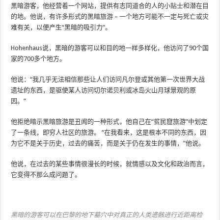
黑暗游客，他经营着一个网站，提供有志同道合的人的小贴士和潜在目
的地。他说，有许多形式的黑暗旅游 – 一个地方可能不一定与死亡或灾
难有关，以便产生“黑暗的吸引力”。
Hohenhaus说，黑暗的游客可以和目的地一样多样化，他访问了90个国
家的700多个地方。
他说：“我几乎无法相信那些让人们访问凡尔登或其他第一次世界大战
遗址的东西，是驱使某人访问切尔诺贝利或冰岛火山月球景观的原
因。”
他拒绝暗示黑暗旅游是丑闻的一种形式，他自己在“贫民窟旅游”中划定
了一条线，即穷人社区的旅游。 “在我看来，这是根本不同的东西，因
为它不是关于历史，过去的痛苦，而是关于仍在发生的事情，”他说。
他说，在过去的某些事情很漫长的时候，就情感以及文化和政治而言，
它变得不那么成问题了。
黑暗的游客可以在巴黎的地下墓穴中对真正的人类遗骸进行近距离检