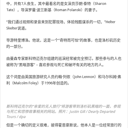
中，共有7人丧生，其中最着名的是女演员莎朗·泰特（Sharon
Tate），导演罗曼·波兰斯基（Roman Polanski）的妻子。
“我们通过视频和录音来到犯罪现场，体验残酷谋杀的一切，”Helter
Skelter说道。
导游特里博洛。他说，这是一个“奇特而可怕”的故事，也是洛杉矶历史
的一部分。
由曼森专家斯科特迈克尔组建的巡演经常被完全预订。那些参与的人也
被称为“黑暗游客” – 喜欢参观与死亡和破坏有关的地方的人。
这个词是由英国旅游研究人员约翰·列侬（John Lennon）和马尔科姆·弗
利（Malcolm Foley）于1996年创造的。
斯科特迈克尔的“亲爱的无人旅行”将游客带到洛杉矶黑暗的一面，参观
与死亡和悲惨故事相关的网站。照片：Justin Gill / Dearly Departed
Tours / dpa
但是一个确切的定义很难，彼得霍恩豪斯说，他本人是一位经常旅行的