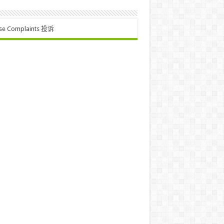
se Complaints 投诉