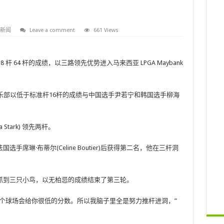
新闻
Leave a comment
661 Views
准杆 8 杆 64 杆的成绩，以三路领先优势进入马来西亚 LPGA Maybank
乐部以低于标准杆16杆的成绩与中国选手尹若宁和韩国选手柳海
Stark) 领先两杆。
席琳·布蒂尔(Celine Boutier)后获得第二名，他在三杆洞
抓到三只小鸟，以无柏忌的成绩结束了第三轮。
个球场会给你很低的分数。所以我脑子里全是努力推杆进洞，”
。