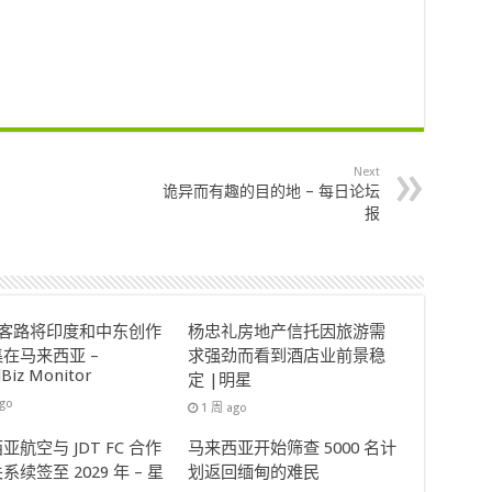
Next
诡异而有趣的目的地 – 每日论坛
报
ok客路将印度和中东创作
杨忠礼房地产信托因旅游需
在马来西亚 –
求强劲而看到酒店业前景稳
lBiz Monitor
定 |明星
ago
1 周 ago
亚航空与 JDT FC 合作
马来西亚开始筛查 5000 名计
系续签至 2029 年 – 星
划返回缅甸的难民