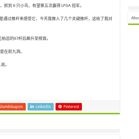
抓到 6 只小鸟，有望第五次赢得 LPGA 冠军。
Abu
只是通过推杆来感受它，今天我推入了几个关键推杆，这给了我对
。
柏忌的67杆后飙升至榜首。
 只是在前九洞。
人说。
。
Stumbleupon
LinkedIn
Pinterest