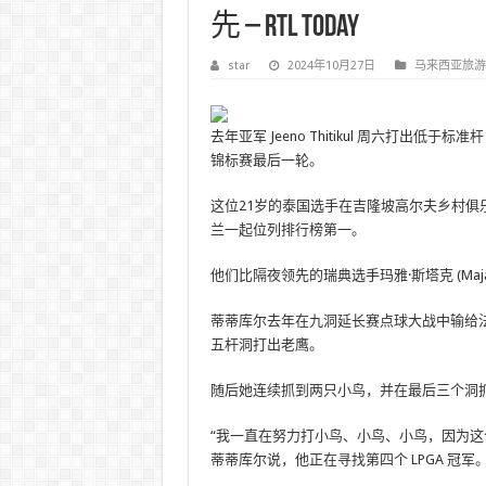
先 – RTL Today
star
2024年10月27日
马来西亚旅游
去年亚军 Jeeno Thitikul 周六打出低于标
锦标赛最后一轮。
这位21岁的泰国选手在吉隆坡高尔夫乡村俱
兰一起位列排行榜第一。
他们比隔夜领先的瑞典选手玛雅·斯塔克 (Maja 
蒂蒂库尔去年在九洞延长赛点球大战中输给法国选手
五杆洞打出老鹰。
随后她连续抓到两只小鸟，并在最后三个洞
“我一直在努力打小鸟、小鸟、小鸟，因为这
蒂蒂库尔说，他正在寻找第四个 LPGA 冠军