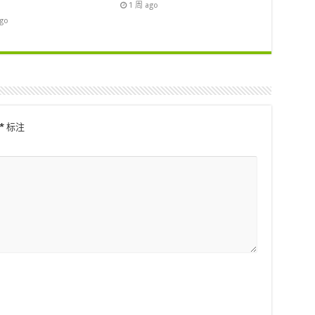
1 周 ago
ago
*
标注