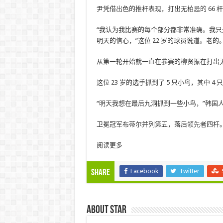
尹凭借出色的推杆表现，打出无柏忌的 66 杆，
“我认为我比赛的每个部分都非常准确。我
明天的信心，”这位 22 岁的球员说道。老的
从第一轮开始就一直在参赛的柳贤振在打出无
这位 23 岁的选手抓到了 5 只小鸟，其中 4
“明天我想在最后九洞抓到一些小鸟，”韩国
卫冕冠军布蒂尔并列第五，落后领先者四杆
阅读更多
Facebook
Twitter
Share
About star