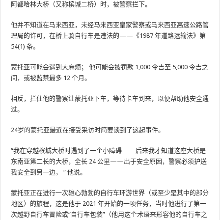
阿都哈林大桥（又称槟城二桥）时，被警察拦下。
他并不知道在马来西亚，未经马来西亚皇家警察或马来西亚高速公路管
理局的许可，在桥上骑自行车是违法的——《1987 年道路运输法》第
54(1) 条。
蒙托亚可能会遇到大麻烦； 他可能会被罚款 1,000 令吉至 5,000 令吉之
间，或被监禁最多 12 个月。
相反，拦住他的警察让蒙托亚下车，等待卡车到来，以便帮助他安全通
过。
24岁的蒙托亚最近在接受采访时简要谈到了这起事件。
“我在穿越槟城大桥时遇到了一个小障碍——后来我才知道这座大桥是
东南亚第二长的大桥，全长 24 公里——出于安全原因，警察必须护送
我安全到另一边， “ 他说。
蒙托亚正在进行一次雄心勃勃的自行车环游世界（或至少是其中的部分
地区）的旅程，这是他于 2021 年开始的一项任务，当时他进行了第一
次越野自行车冒险或“自行车包装”（他用这个术语来形容他的自行车之