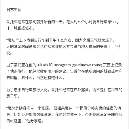
日常生活
蒙托亚通常在黎明前开始新的一天，花大约七个小时骑自行车穿过村
庄、城镇或城市。
“我从早上 6 点骑自行车到下午 1 点左右，因为之后天气就太热了。 一
天的其余时间通常会花在探索该地区并尝试当地人推荐的美食上，”他
说。
由于蒙托亚在他的 TikTok 和 Instagram (@unknown.route) 页面上记录
了他的旅行，他经常收到用户的建议，告诉他在他所访问的城镇或村庄
去哪里、看什么，当然还有吃什么。
为了忠于自行车旅行文化，蒙托亚经常在户外露营，而不是住在租来的
房子里。
“我总是随身携带一个帐篷。 但如果我在一个提供价格实惠的住宿的地
方，比如经济型旅馆或宾馆，我也会尝试一下，否则我就满足于睡在我
的帐篷里，”他分享道。