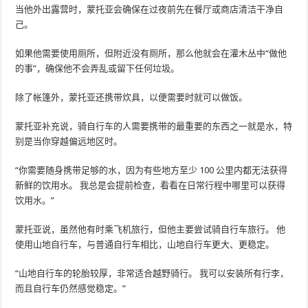
当他外出露营时，蒙托亚会确保在过夜前先在餐厅或商店清洁干净自
己。
如果他需要使用厕所，但附近没有厕所，那么他就会在灌木丛中“做他
的事”，确保他不会弄乱或留下任何垃圾。
除了帐篷外，蒙托亚还携带炊具，以便需要时就可以做饭。
蒙托亚补充说，骑自行车的人需要携带的最重要的东西之一就是水，特
别是当你穿越偏远地区时。
“你需要随身携带足够的水，因为有些地方至少 100 公里内都无法获得
新鲜的饮用水。 我总是会提前检查，看看在日常行程中哪里可以获得
饮用水。”
蒙托亚说，虽然他有时乘飞机旅行，但他主要尝试骑自行车旅行。 他
使用山地自行车，与普通自行车相比，山地自行车更大、更稳定。
“山地自行车的轮胎较厚，非常适合越野骑行。 我可以安装所有行李，
而且自行车仍然感觉稳定。”