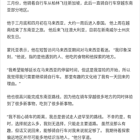
三月份，他骑着自行车从柏林飞往新加坡，此后一直骑自行车穿越东南
亚部分地区。
他于三月底和四月初在马来西亚，大约一周后进入泰国。 他上周在越
南结束了东南亚之旅。 他后来飞往澳大利亚，目前在新南威尔士州庆
祝生日。
蒙托亚表示，他在短暂访问马来西亚期间对马来西亚着迷。 “我印象深
刻，”他说，指的是他遇到的人、他吃的食物和他探索的地方。
“我希望能够延长在马来西亚的停留时间，但这是我冒险的开始，所以
我觉得我只需要继续骑自行车。 那里有趣的文化给了我有一天回来的
理由。”
他也很高兴能完成东南亚路线，因为他在骑车穿越很多地方的同时体验
到了很多新事物，吃到了很多新事物。
“我不担心骑车的距离，我总是尝试走人迹罕至的路线。 不幸的是，有
时，选择就这么多，我别无选择，只能走主要道路。 虽然没那么有
趣，但话又说回来，能够骑自行车对我来说就足够了。 我期待着探索
偏远地区并尽可能多地结识当地人，”他分享道。