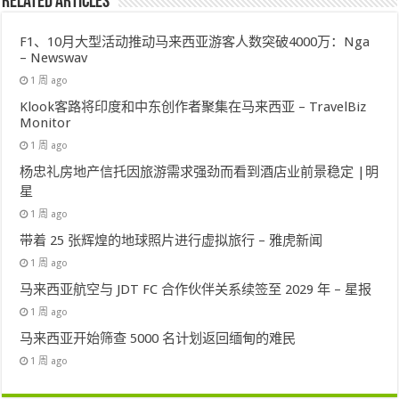
Related Articles
F1、10月大型活动推动马来西亚游客人数突破4000万：Nga
– Newswav
1 周 ago
Klook客路将印度和中东创作者聚集在马来西亚 – TravelBiz
Monitor
1 周 ago
杨忠礼房地产信托因旅游需求强劲而看到酒店业前景稳定 |明
星
1 周 ago
带着 25 张辉煌的地球照片进行虚拟旅行 – 雅虎新闻
1 周 ago
马来西亚航空与 JDT FC 合作伙伴关系续签至 2029 年 – 星报
1 周 ago
马来西亚开始筛查 5000 名计划返回缅甸的难民
1 周 ago