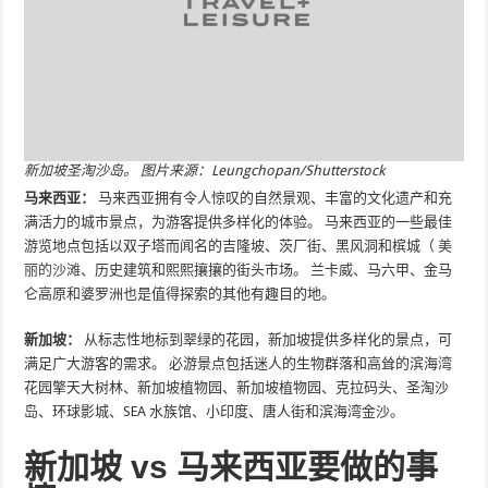
新加坡圣淘沙岛。 图片来源：Leungchopan/Shutterstock
马来西亚：
马来西亚拥有令人惊叹的自然景观、丰富的文化遗产和充
满活力的城市景点，为游客提供多样化的体验。 马来西亚的一些最佳
游览地点包括以双子塔而闻名的吉隆坡、茨厂街、黑风洞和槟城（
美
丽的沙滩
、历史建筑和熙熙攘攘的街头市场。 兰卡威、马六甲、金马
仑高原和婆罗洲也是值得探索的其他有趣目的地。
新加坡：
从标志性地标到翠绿的花园，新加坡提供多样化的景点，可
满足广大游客的需求。 必游景点包括迷人的生物群落和高耸的滨海湾
花园擎天大树林、新加坡植物园、新加坡植物园、克拉码头、圣淘沙
岛、环球影城、SEA 水族馆、小印度、唐人街和滨海湾金沙。
新加坡 vs 马来西亚要做的事