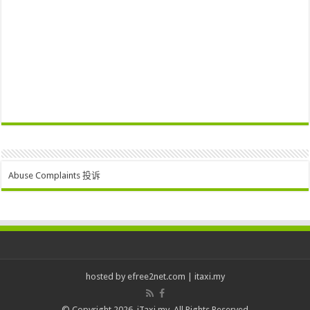
Abuse Complaints 投诉
hosted by
efree2net.com
|
itaxi.my
© Copyright 2026, iTaxi.my. All Rights Reserved