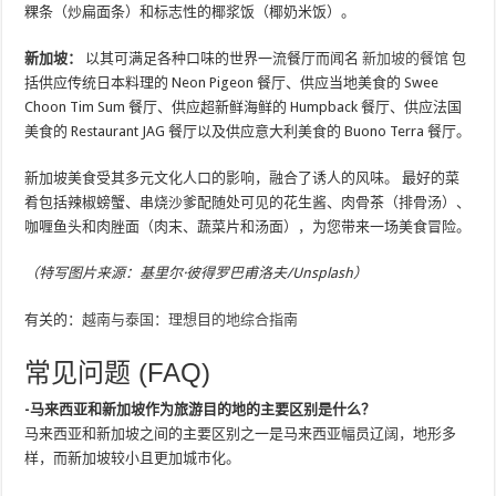
粿条（炒扁面条）和标志性的椰浆饭（椰奶米饭）。
新加坡：
以其可满足各种口味的世界一流餐厅而闻名
新加坡的餐馆
包
括供应传统日本料理的 Neon Pigeon 餐厅、供应当地美食的 Swee
Choon Tim Sum 餐厅、供应超新鲜海鲜的 Humpback 餐厅、供应法国
美食的 Restaurant JAG 餐厅以及供应意大利美食的 Buono Terra 餐厅。
新加坡美食受其多元文化人口的影响，融合了诱人的风味。 最好的菜
肴包括辣椒螃蟹、串烧沙爹配随处可见的花生酱、肉骨茶（排骨汤）、
咖喱鱼头和肉脞面（肉末、蔬菜片和汤面），为您带来一场美食冒险。
（特写图片来源：基里尔·彼得罗巴甫洛夫/Unsplash）
有关的：
越南与泰国：理想目的地综合指南
常见问题 (FAQ)
-马来西亚和新加坡作为旅游目的地的主要区别是什么？
马来西亚和新加坡之间的主要区别之一是马来西亚幅员辽阔，地形多
样，而新加坡较小且更加城市化。