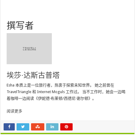
撰写者
埃莎·达斯古普塔
Esha 本质上是一位旅行者，热衷于探索未知世界。 她之前曾在
TravelTriangle 和 Internet Moguls 工作过。 当不工作时，她会一边喝
着咖啡一边阅读《伊妮德·布莱顿/西德尼·谢尔顿》。
阅读更多