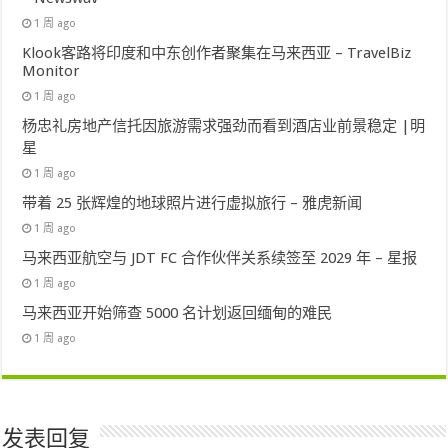
1 周 ago
Klook客路将印度和中东创作者聚集在马来西亚 – TravelBiz
Monitor
1 周 ago
杨忠礼房地产信托因旅游需求强劲而看到酒店业前景稳定 |明
星
1 周 ago
带着 25 张辉煌的地球照片进行虚拟旅行 – 雅虎新闻
1 周 ago
马来西亚航空与 JDT FC 合作伙伴关系续签至 2029 年 – 星报
1 周 ago
马来西亚开始筛查 5000 名计划返回缅甸的难民
1 周 ago
发表回复