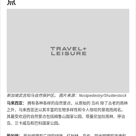
点
新加坡武吉知马自然保护区。 图片来源：Nostpedestry/Shutterstock
马来西亚：
拥有各种各样的自然景点，从原始的
岛屿
除了古老的雨林
之外，马来西亚还以其丰富的生物多样性和令人惊叹的景观而闻名。
其最受欢迎的自然景点包括姆鲁山国家公园、塔曼尼加拉雨林、停泊
岛、兰卡威岛和巴科国家公园。
新加坡：
新加坡拥有广阔的绿地、红树林、岛屿、阳光明媚的海滩和