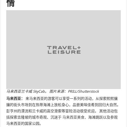
情
马来西亚兰卡威 SkyCab。 图片来源：PRILL/Shutterstock
马来西亚：
来马来西亚的游客可以享受一系列的活动，从探索熙熙攘
攘的街头市场到在热带海滩上放松身心，品尝美味佳肴到回归大自然。
彭亨州的漂流和兰卡威的高空滑索等冒险活动很受欢迎。 其他活动包
括探索吉隆坡的城市奇观、沉迷于
马来西亚美食
、海滩跳跃以及参观
马来西亚的国家公园。