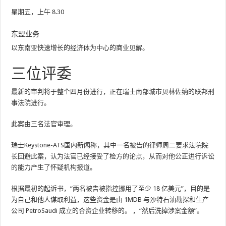
星期五，上午 8.30
东盟业务
以东南亚快速增长的经济体为中心的商业见解。
三位评委
最新的审判将于整个四月份进行，正在瑞士南部城市贝林佐纳的联邦刑
事法院进行。
此案由三名法官审理。
瑞士Keystone-ATS国内新闻称，其中一名被告的律师周二要求法院院
长回避此案，认为法官已经接受了检方的论点，从而对他公正进行诉讼
的能力产生了怀疑机构报道。
根据最初的起诉书，“两名被告被指控挪用了至少 18 亿美元”，目的是
为自己和他人谋取利益，这些资金是由 1MDB 与沙特石油勘探和生产
公司 PetroSaudi 成立的合资企业转移的。 ，“然后洗掉涉案金额”。