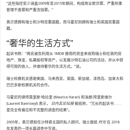
“这些指控至少涵盖2009年至2015年期间，构成商业欺诈罪、严重刑事
管理不善罪和严重洗钱罪。”
奥贝德拥有瑞士和沙特双重国籍，而马霍尼则拥有瑞士和英国双重国
籍。
“奢华的生活方式”
起诉书称：“两名被告利用从 1MDB 挪用的资金来收购瑞士和伦敦的房
地产、珠宝、私募股权等资产，以发展沙特石油公司的活动，并从中获
得可观的收入，并维持奢华的生活方式。”说。
瑞士检察机关感谢美国、马来西亚、英国、新加坡、泽西岛、加拿大和
巴巴多斯检察机关的合作。
马霍尼的律师莫里斯·哈拉里 (Maurice Harari) 和洛朗·拜里斯维尔
(Laurent Baeriswyl) 表示，
日内瓦论坛报
报纸称，“冗长的起诉书……
是完全有偏见和不完整的调查的结果”。
2005年，奥贝德担任沙特君主国的私人顾问，瑞士报纸
时光
在 2018
年发表的一项长篇调查中写道。