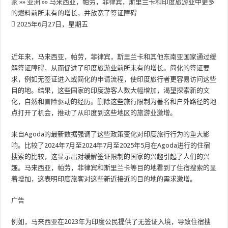
家
»»
亚洲
»»
马来西亚，帕劳，菲律宾，斯里兰卡和印度旅游业中更多
的燃料前所未有的增长，并放宽了签证障碍
2025年6月27日，星期五
近年来，马来西亚，帕劳，菲律宾，斯里兰卡和其他东南亚国家通过缓
解签证障碍，从而促进了印度旅游业前所未有的增长。简化的签证要
求，例如无签证进入或简化的申请流程，使印度旅行者更容易访问这些
目的地。结果，这些国家的印度游客人数大幅增加，渴望探索新的文
化，自然和冒险驱动的经历。删除这些旅行限制为著名和户外路径的地
点打开了机会，推动了从印度到这些地区的旅游业激增。
来自Agoda的最新数据强调了这些政策变化对印度旅行行为的重大影
响。比较了2024年7月至2024年7月至2025年5月在Agoda进行的住宿
搜索的比较，这显示出对缓解签证限制的国家的兴趣引起了人们的兴
趣。马来西亚，帕劳，菲律宾和斯里兰卡等目的地看到了住宿搜索的显
着增加，这表明印度旅客对这些新近接近的目的地的需求激增。
广告
例如，马来西亚在2023年为印度公民提供了无签证入境，导致住宿搜