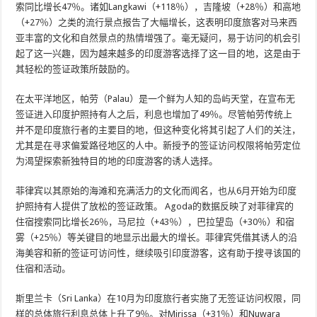
索同比增长47％。诸如Langkawi（+118％），吉隆坡（+28％）和高地
（+27％）之类的流行景点报告了大幅增长，这表明印度旅客对马来西
亚丰富的文化和自然景点的热情增强了。毫无疑问，易于访问的机会引
起了这一兴趣，因为越来越多的印度游客选择了这一目的地，这是由于
其轻松的签证政策所鼓励的。
在太平洋地区，帕劳（Palau）是一个鲜为人知的岛屿天堂，在宣布无
签证进入印度护照持有人之后，利息也增加了49％。尽管帕劳传统上
并不是印度旅行者的主要目的地，但这种变化将其引起了人们的关注，
尤其是在寻求偏爱路径地区的人中。新授予的签证访问权限将帕劳定位
为渴望探索新独特目的地的印度游客的诱人选择。
菲律宾以其原始的海滩和充满活力的文化而闻名，也从6月开始为印度
护照持有人提供了放松的签证政策。 Agoda的数据反映了对菲律宾的
住宿搜索同比增长26％，马尼拉（+43％），巴拉望岛（+30％）和宿
雾（+25％）等关键目的地显示出最大的增长。菲律宾凭借其诱人的沿
海美容和新的签证可访问性，继续吸引印度游客，这有助于搜寻该国的
住宿和活动。
斯里兰卡（Sri Lanka）在10月为印度旅行者实施了无签证访问权限，同
样的总体旅行利息总体上升了9％。对Mirissa（+31％）和Nuwara