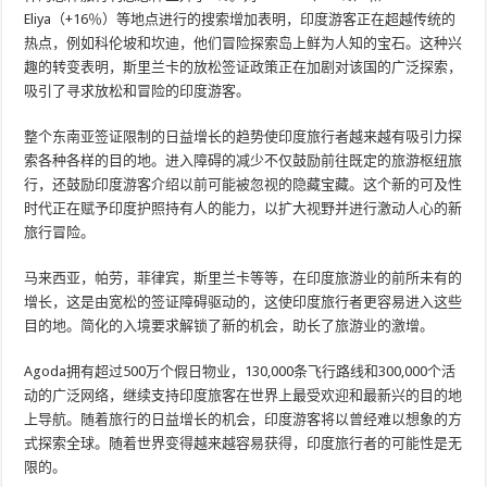
Eliya（+16％）等地点进行的搜索增加表明，印度游客正在超越传统的
热点，例如科伦坡和坎迪，他们冒险探索岛上鲜为人知的宝石。这种兴
趣的转变表明，斯里兰卡的放松签证政策正在加剧对该国的广泛探索，
吸引了寻求放松和冒险的印度游客。
整个东南亚签证限制的日益增长的趋势使印度旅行者越来越有吸引力探
索各种各样的目的地。进入障碍的减少不仅鼓励前往既定的旅游枢纽旅
行，还鼓励印度游客介绍以前可能被忽视的隐藏宝藏。这个新的可及性
时代正在赋予印度护照持有人的能力，以扩大视野并进行激动人心的新
旅行冒险。
马来西亚，帕劳，菲律宾，斯里兰卡等等，在印度旅游业的前所未有的
增长，这是由宽松的签证障碍驱动的，这使印度旅行者更容易进入这些
目的地。简化的入境要求解锁了新的机会，助长了旅游业的激增。
Agoda拥有超过500万个假日物业，130,000条飞行路线和300,000个活
动的广泛网络，继续支持印度旅客在世界上最受欢迎和最新兴的目的地
上导航。随着旅行的日益增长的机会，印度游客将以曾经难以想象的方
式探索全球。随着世界变得越来越容易获得，印度旅行者的可能性是无
限的。