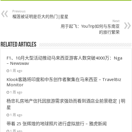
Previous
榴莲被证明是巨大的热门|星星
Next
用于起飞：YouTrip如何与东南亚
的旅行繁荣
Related Articles
F1、10月大型活动推动马来西亚游客人数突破4000万：Nga
– Newswav
1 周 ago
Klook客路将印度和中东创作者聚集在马来西亚 – TravelBiz
Monitor
1 周 ago
杨忠礼房地产信托因旅游需求强劲而看到酒店业前景稳定 |明
星
1 周 ago
带着 25 张辉煌的地球照片进行虚拟旅行 – 雅虎新闻
1 周 ago