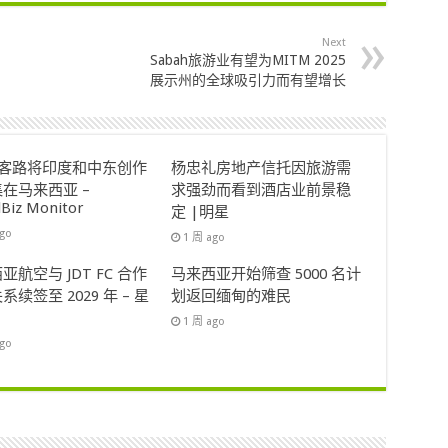
Next
Sabah旅游业有望为MITM 2025
展示州的全球吸引力而有望增长
ok客路将印度和中东创作
杨忠礼房地产信托因旅游需
在马来西亚 –
求强劲而看到酒店业前景稳
lBiz Monitor
定 |明星
ago
1 周 ago
亚航空与 JDT FC 合作
马来西亚开始筛查 5000 名计
系续签至 2029 年 – 星
划返回缅甸的难民
1 周 ago
ago