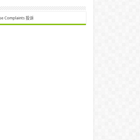
se Complaints 投诉