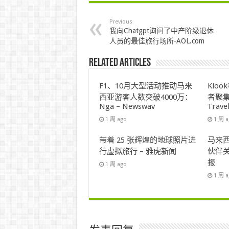
Previous
我向Chatgpt询问了中产阶级退休
人员的最佳旅行场所-AOL.com
Related Articles
F1、10月大型活动推动马来
Klo
西亚游客人数突破4000万：
者聚集
Nga – Newswav
Trave
1 周 ago
1 周 
带着 25 张辉煌的地球照片进
马来西
行虚拟旅行 – 雅虎新闻
伙伴关
报
1 周 ago
1 周 