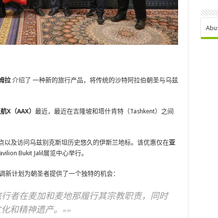
Abu
乌姆拉
介绍了
一种新的旅行产品，将传统的沙特阿拉伯朝圣与乌兹
航X（AAX）
最近，最近在吉隆坡和塔什肯特（Tashkent）之间
点以及访问乌兹别克斯坦历史悠久的伊斯兰地标。该优惠仅在
亚
lion Bukit Jalil展览中心举行。
调新计划为朝圣者提供了一个独特的机会：
istan允许旅行者在麦加和麦地那履行其宗教职责，同时
化和精神遗产。»»