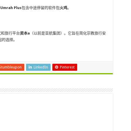
的
Umrah Plus
包含中途停留的软件包
火鸡
。
方式和旅行平台
资本a
（以前是亚航集团）。它旨在简化宗教旅行安
起的选择。
Stumbleupon
LinkedIn
Pinterest