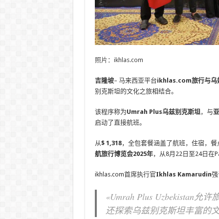
照片：ikhlas.com
吉隆坡
– 马来西亚平台
ikhlas.com旅行与
别克斯坦的文化之旅相结合。
该程序称为
Umrah Plus乌兹别克斯坦
，与
亚
启动了直接航班。
从
$ 1,318
，全包套餐涵盖了航班，住宿，餐
航旅行博览会2025年
，从8月22日至24日在Pavi
ikhlas.com首席执行官
Ikhlas Kamarudin
强
«Umrah Plus Uzbek
还探索乌兹别克斯坦丰富的文