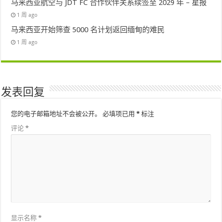
马来西亚航空与 JDT FC 合作伙伴关系续签至 2029 年 – 星报
1 周 ago
马来西亚开始筛查 5000 名计划返回缅甸的难民
1 周 ago
发表回复
您的电子邮箱地址不会被公开。
必填项已用
*
标注
评论
*
显示名称
*