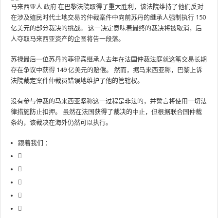
马来西亚人
政府
在巴黎法院取得了重大胜利，该法院维持了他们反对
在涉及殖民时代土地交易的仲裁案件中向前苏丹的继承人强制执行 150
亿美元的部分裁决的挑战。 这一决定意味着最终的裁决将被取消，后
人夺取马来西亚资产的企图将告一段落。
苏禄最后一位苏丹的菲律宾继承人去年在法国仲裁法庭就这笔交易长期
存在争议中获得 149 亿美元的赔偿。 然而，据马来西亚称，巴黎上诉
法院裁定案件仲裁员错误地维护了他的管辖权。
没有参与仲裁的马来西亚坚称这一过程是非法的，并誓言将使用一切法
律措施防止扣押。 虽然在法国获得了裁决的中止，但根据联合国仲裁
条约，该裁决在海外仍然可以执行。
跟着我们 ：