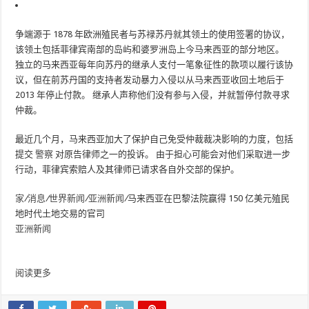
争端源于 1878 年欧洲殖民者与苏禄苏丹就其领土的使用签署的协议，
该领土包括菲律宾南部的岛屿和婆罗洲岛上今马来西亚的部分地区。
独立的马来西亚每年向苏丹的继承人支付一笔象征性的款项以履行该协
议，但在前苏丹国的支持者发动暴力入侵以从马来西亚收回土地后于
2013 年停止付款。 继承人声称他们没有参与入侵，并就暂停付款寻求
仲裁。
最近几个月，马来西亚加大了保护自己免受仲裁裁决影响的力度，包括
提交
警察
对原告律师之一的投诉。 由于担心可能会对他们采取进一步
行动，菲律宾索赔人及其律师已请求各自外交部的保护。
家
/
消息
/
世界新闻
/
亚洲新闻
/
马来西亚在巴黎法院赢得 150 亿美元殖民
地时代土地交易的官司
亚洲新闻
阅读更多