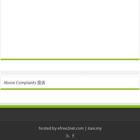
Abuse Complaints 投诉
hosted by
efree2net.com
|
itaxi.my