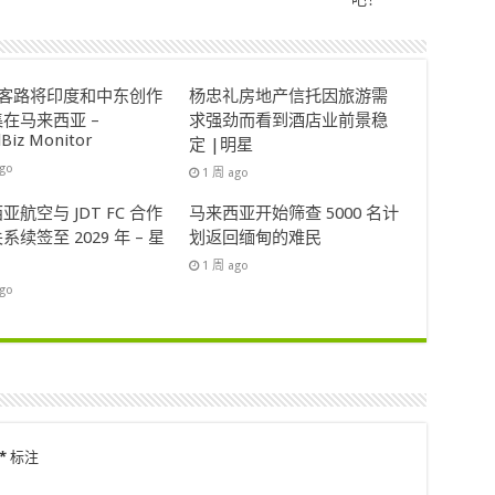
ok客路将印度和中东创作
杨忠礼房地产信托因旅游需
在马来西亚 –
求强劲而看到酒店业前景稳
lBiz Monitor
定 |明星
ago
1 周 ago
亚航空与 JDT FC 合作
马来西亚开始筛查 5000 名计
系续签至 2029 年 – 星
划返回缅甸的难民
1 周 ago
ago
*
标注