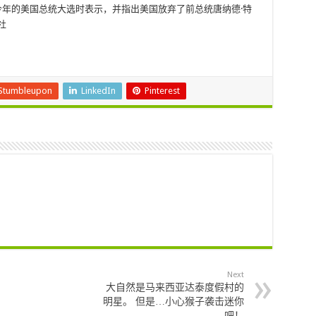
今年的美国总统大选时表示，并指出美国放弃了前总统唐纳德·特
社
Stumbleupon
LinkedIn
Pinterest
Next
大自然是马来西亚达泰度假村的
明星。 但是…小心猴子袭击迷你
吧！