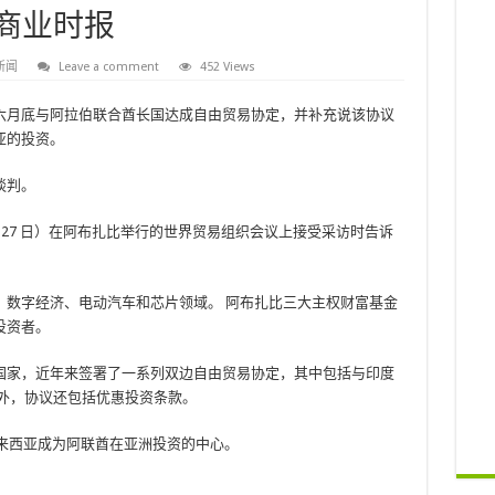
 商业时报
新闻
Leave a comment
452 Views
六月底与阿拉伯联合酋长国达成自由贸易协定，并补充说该协议
亚的投资。
谈判。
二（2 月 27 日）在阿布扎比举行的世界贸易组织会议上接受采访时告诉
、数字经济、电动汽车和芯片领域。 阿布扎比三大主权财富基金
投资者。
国家，近年来签署了一系列双边自由贸易协定，其中包括与印度
外，协议还包括优惠投资条款。
导致马来西亚成为阿联酋在亚洲投资的中心。