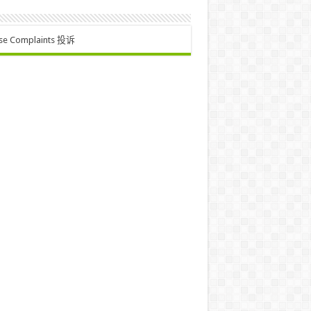
se Complaints 投诉