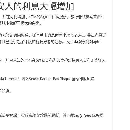
安人的利息大幅增加
，并在同比增加了47％的Agoda住宿搜索。旅行者欣赏马来西亚
等城市激起了极大的兴趣。
的无签证访问权后，斯里兰卡的总体同比增长了9％。菲律宾最近
且已经引起了印度旅行爱好者的注意。 Agoda观察到对马尼
国。鲜为人知的宝石在6月初宣布为印度护照持有人宣布无签证入
ula Lumpur！潜入Sindhi Kadhi，Pav Bhaji和全球印度风味
们知道。
食品，旅行和体验的最新更新，请下载Curly Tales应用程