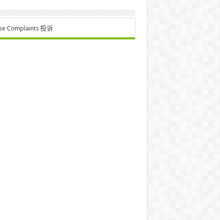
se Complaints 投诉