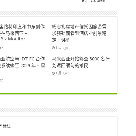
ok客路将印度和中东创作
杨忠礼房地产信托因旅游需
在马来西亚 –
求强劲而看到酒店业前景稳
lBiz Monitor
定 |明星
ago
1 周 ago
亚航空与 JDT FC 合作
马来西亚开始筛查 5000 名计
系续签至 2029 年 – 星
划返回缅甸的难民
1 周 ago
ago
*
标注