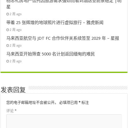
杨忠礼房地产信托因旅游需求强劲而看到酒店业前景稳定 |明
星
2 周 ago
带着 25 张辉煌的地球照片进行虚拟旅行 – 雅虎新闻
2 周 ago
马来西亚航空与 JDT FC 合作伙伴关系续签至 2029 年 – 星报
2 周 ago
马来西亚开始筛查 5000 名计划返回缅甸的难民
2 周 ago
发表回复
您的电子邮箱地址不会被公开。
必填项已用
*
标注
评论
*