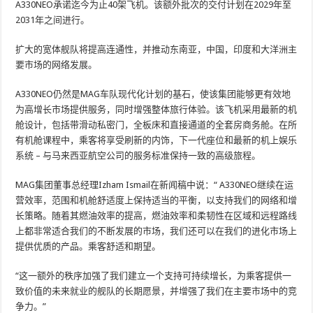
A330NEO承诺迄今为止40架飞机。该额外批次的交付计划在2029年至
2031年之间进行。
扩大的宽体舰队将提高连通性，并推动东南亚，中国，印度和大洋洲主
要市场的网络发展。
A330NEO仍然是MAG车队现代化计划的基石，使该集团能够更有效地
为高增长市场提供服务，同时增强整体旅行体验。该飞机采用最新的机
舱设计，包括带滑动私密门，全板床和直接通道的全套房商务舱。在所
有机舱课程中，乘客将享受刷新的内饰，下一代座位和最新的机上娱乐
系统 – 与马来西亚航空公司的服务标准保持一致的高级旅程。
MAG集团董事总经理Izham Ismail在新闻稿中说：“ A330NEO继续在运
营效率，范围和机舱舒适度上保持适当的平衡，以支持我们的网络和增
长策略。随着其燃油效率的提高，燃油效率和柔韧性在区域和远程路线
上都非常适合我们的不断发展的市场，我们还可以在我们的进化市场上
提供优质的产品。乘客舒适和期望。
“这一额外的秩序加强了我们建立一个支持可持续增长，为乘客提供一
致价值的未来就业的舰队的长期愿景，并增强了我们在主要市场中的竞
争力。”