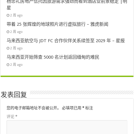
杨忠礼房地产信托因旅游需求强劲而看到酒店业前景稳定 |明
星
2 周 ago
带着 25 张辉煌的地球照片进行虚拟旅行 – 雅虎新闻
2 周 ago
马来西亚航空与 JDT FC 合作伙伴关系续签至 2029 年 – 星报
2 周 ago
马来西亚开始筛查 5000 名计划返回缅甸的难民
2 周 ago
发表回复
您的电子邮箱地址不会被公开。
必填项已用
*
标注
评论
*