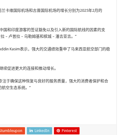
5.3％，而兰卡维国际机场和古晋国际机场的增长分别为2025年2月的
，中国和印度游客的签证豁免以及引入新的国际航线的因素的支
 卢普拉 – 卢普拉 – 乌勒姆基和槟城 – 潘吉亚吉。”
aripuddin Kasim表示，强大的交通绩效重申了马来西亚航空部门的稳
划继续促进更大的连接和推动增长。
仍然专注于确保这种恢复与良好的服务质量，强大的消费者保护和合
航空生态系统。”
Stumbleupon
LinkedIn
Pinterest