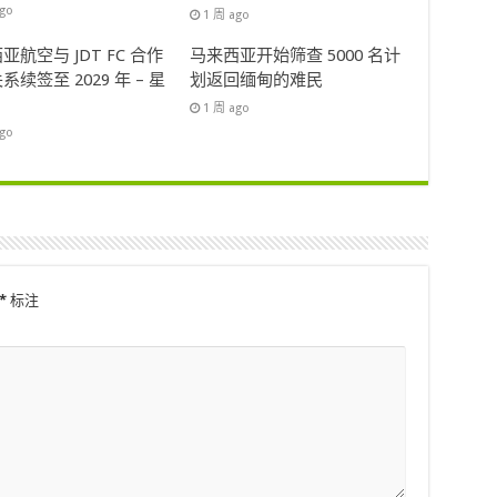
ago
1 周 ago
亚航空与 JDT FC 合作
马来西亚开始筛查 5000 名计
系续签至 2029 年 – 星
划返回缅甸的难民
1 周 ago
ago
*
标注