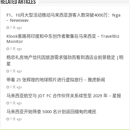
Related Articles
F1、10月大型活动推动马来西亚游客人数突破4000万：Nga
– Newswav
7 天 ago
Klook客路将印度和中东创作者聚集在马来西亚 – TravelBiz
Monitor
7 天 ago
杨忠礼房地产信托因旅游需求强劲而看到酒店业前景稳定 |明
星
7 天 ago
带着 25 张辉煌的地球照片进行虚拟旅行 – 雅虎新闻
7 天 ago
马来西亚航空与 JDT FC 合作伙伴关系续签至 2029 年 – 星报
7 天 ago
马来西亚开始筛查 5000 名计划返回缅甸的难民
7 天 ago