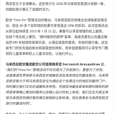
西亚定位于全球舞台。这些努力与 2026 年马来西亚旅游计划相一致，
向国际观众展示了该国的活力。
配合“Time for”营销活动的推出，马来西亚航空将推出全球独家促销活
动，前往 60 多个目的地的机票可享受高达 30% 的折扣。此次促销活动
从即日起持续至 2025 年 1 月 22 日。乘客可以享受增强的机上服务，
包括个性化机上餐饮、“随叫随到的厨师”菜单、高级洗漱包以及最近推
出的 MH 年轻探险家俱乐部，以满足家庭的需求。年轻的旅行者。这包
括专门的优先值机柜台和家庭登机特权，而年轻旅客则可以享受专门策
划的儿童菜单和机上儿童活动包，让他们开心。
马来西亚航空集团航空公司首席商务官 Dersenish Aresandiran
说，
”
我们的“Time For”营销活动不仅仅是为了庆祝旅行；更是为了庆祝。
这是邀请世界探索马来西亚并接触亚洲及其他地区的最佳景点。马来西
亚航空致力于将马来西亚定位为通往这个充满活力的地区的最终门户，
同时展示我们文化的温暖和多样性。凭借亚洲最佳菜单和随叫随到的厨
师菜单等精心策划的服务以及精心设计的机上体验，我们正在为真正体
现马来西亚热情好客的难忘旅程树立新标准。现在是乘坐马来西亚航空
旅行的最佳时机
”。