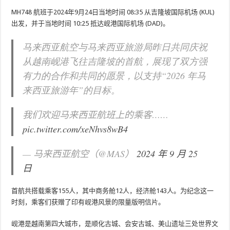
MH748 航班于2024年9月24日当地时间 08:35 从吉隆坡国际机场 (KUL)
出发，并于当地时间 10:25 抵达岘港国际机场 (DAD)。
马来西亚航空与马来西亚旅游局昨日共同庆祝
从越南岘港飞往吉隆坡的首航，展现了双方强
有力的合作和共同的愿景，以支持“2026 年马
来西亚旅游年”的目标。
我们欢迎马来西亚航班上的乘客……
pic.twitter.com/xeNhvs8wB4
— 马来西亚航空（@MAS）
2024 年 9 月 25
日
首航共搭载乘客155人，其中商务舱12人，经济舱143人。为纪念这一
时刻，乘客们获赠了印有岘港风景的限量版明信片。
岘港是越南第四大城市，是顺化古城、会安古城、美山遗址三处世界文