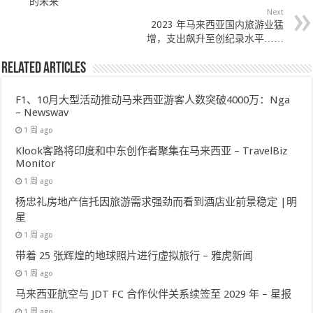
的未来
Next
2023 年马来西亚国内旅游业猛
增，支出飙升至创纪录水平……
Related Articles
F1、10月大型活动推动马来西亚游客人数突破4000万：Nga
– Newswav
1 周 ago
Klook客路将印度和中东创作者聚集在马来西亚 – TravelBiz
Monitor
1 周 ago
杨忠礼房地产信托因旅游需求强劲而看到酒店业前景稳定 |明
星
1 周 ago
带着 25 张辉煌的地球照片进行虚拟旅行 – 雅虎新闻
1 周 ago
马来西亚航空与 JDT FC 合作伙伴关系续签至 2029 年 – 星报
1 周 ago