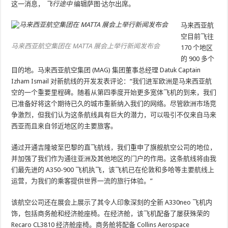
这一消息，
飞行途中
编辑萨图·达尔出席。
马来西亚航
空目前飞往
马来西亚航空集团在 MATTA 展会上举行新闻发布会
170 个地区
的 900 多个
目的地。马来西亚航空集团 (MAG) 集团董事总经理 Datuk Captain
Izham Ismail 对新航线的开发发表评论：“我们进军欧洲是马来西亚航
空的一个重要里程碑。随着从第四季度开始更多宽体飞机的到来，我们
已准备好将这个期待已久的城市重新纳入我们的网络。尽管欧洲市场竞
争激烈，但我们认为这条航线具有巨大的潜力，可以吸引不仅来自马来
西亚而且来自邻近地区的主要旅客。
通过开通吉隆坡至巴黎的直飞航线，我们重申了旗舰航空公司的地位，
并加强了我们作为通往亚洲及其他地区的门户的作用。这条航线将由我
们最先进的 A350-900 飞机执飞，该飞机已在伦敦和多哈等主要航线上
运营，为我们的乘客提供世界一流的旅行体验。”
该航空公司还在展会上展示了其令人印象深刻的全新 A330neo 飞机内
饰，包括商务舱和经济舱座椅。在经济舱，该飞机配备了屡获殊荣的
Recaro CL3810 经济舱座椅。商务舱将配备 Collins Aerospace