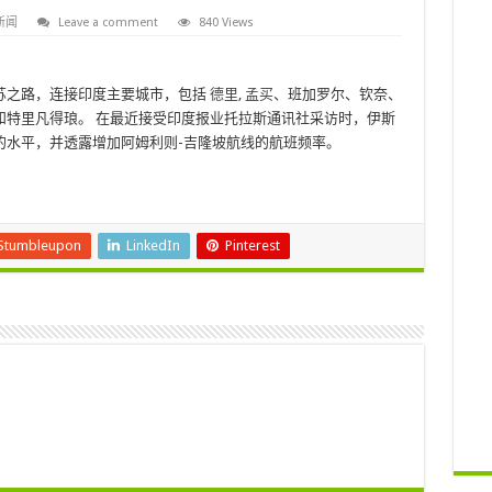
新闻
Leave a comment
840 Views
苏之路，连接印度主要城市，包括
德里
,
孟买
、班加罗尔、钦奈、
和特里凡得琅。 在最近接受印度报业托拉斯通讯社采访时，伊斯
的水平，并透露增加阿姆利则-吉隆坡航线的航班频率。
Stumbleupon
LinkedIn
Pinterest