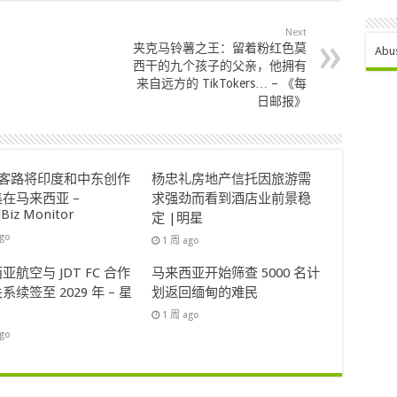
Next
夹克马铃薯之王：留着粉红色莫
Abu
西干的九个孩子的父亲，他拥有
来自远方的 TikTokers… – 《每
日邮报》
ok客路将印度和中东创作
杨忠礼房地产信托因旅游需
在马来西亚 –
求强劲而看到酒店业前景稳
lBiz Monitor
定 |明星
ago
1 周 ago
亚航空与 JDT FC 合作
马来西亚开始筛查 5000 名计
系续签至 2029 年 – 星
划返回缅甸的难民
1 周 ago
ago