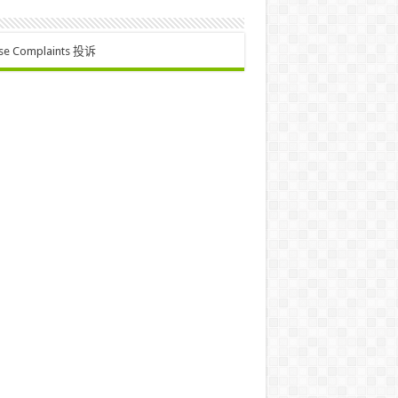
se Complaints 投诉