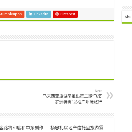
Stumbleupon
LinkedIn
Pinterest
Abu
Next
马来西亚旅游局推出第二期“飞婆
罗洲特惠”以推广州际旅行
ok客路将印度和中东创作
杨忠礼房地产信托因旅游需