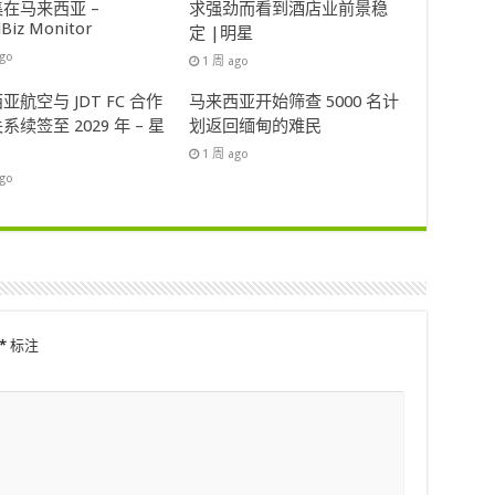
在马来西亚 –
求强劲而看到酒店业前景稳
lBiz Monitor
定 |明星
ago
1 周 ago
亚航空与 JDT FC 合作
马来西亚开始筛查 5000 名计
系续签至 2029 年 – 星
划返回缅甸的难民
1 周 ago
ago
*
标注