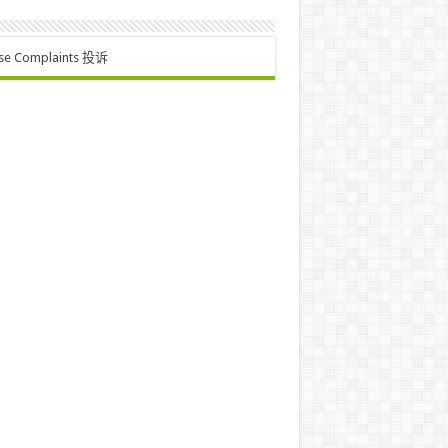
se Complaints 投诉