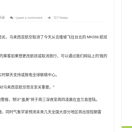
新闻
Leave a comment
727 Views
劣，马来西亚航空取消了今天从吉隆坡飞往台北的 MH366 航班
的乘客如果想更改航班或取消旅行，可以通过我们网站上的‘我的
实时聊天支持或致电全球联络中心。
对马来西亚航空而言至关重要。”
地警报，预计“盖美”将于周三深夜至周四凌晨在宜兰县登陆。
施，同时气象学家预测未来几天全国大部分地区将出现短期雷