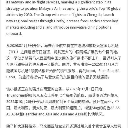
its network and in-flight services, marking a significant step in its
strategy to position Malaysia Airlines among the world’s Top 10 global
airlines by 2030. The Group will resume flights to Chengdu, launch
new regional routes through Firefly, increase frequencies across key
markets including India, and introduce innovative dining options
onboard.
从2026年1月9日开始，马来西亚航空将在吉隆坡和成都天富国际机场
（TFU）之间进行每日航班，将其更大的中国网络扩展到七个目的地。
这一举动是随着马来西亚和中国之间的旅行需求不断上升，最近引入了
互惠互联签证的进入进一步提高。同时，萤火虫将于2025年11月从吉
隆坡国际机场1号航站楼开始新的喷气服务，再到Krabi，Siem Reap和
Cebu，为旅行者提供了与受欢迎的东盟目的地的更多无缝连接。
该小组还正在加强其在南亚的业务，从2025年12月1日开始，
Trivandrum的服务从五次上升到七个每周的航班，而艾哈迈达巴德从
2025年10月26日开始从四周增加到五个每周的航班。预计在南亚，中
国，澳大利亚，澳大利亚，澳大利亚和纽西兰，增强Mag的角色AS AS
AS ASIA和Hearlder and Asia and Asia and Assia和其他地区。
除了扩大连接性外，马来西亚航空公司还通过引入首个素食卫星来增强