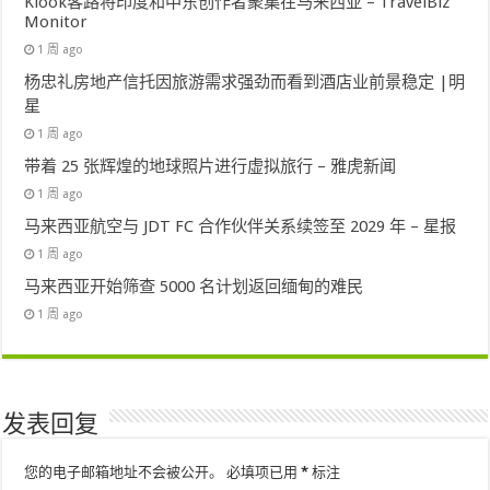
Klook客路将印度和中东创作者聚集在马来西亚 – TravelBiz
Monitor
1 周 ago
杨忠礼房地产信托因旅游需求强劲而看到酒店业前景稳定 |明
星
1 周 ago
带着 25 张辉煌的地球照片进行虚拟旅行 – 雅虎新闻
1 周 ago
马来西亚航空与 JDT FC 合作伙伴关系续签至 2029 年 – 星报
1 周 ago
马来西亚开始筛查 5000 名计划返回缅甸的难民
1 周 ago
发表回复
您的电子邮箱地址不会被公开。
必填项已用
*
标注