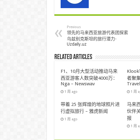
Previous
领先的马来西亚旅游代表团探索
乌兹别克斯坦的旅行潜力-
Uzdaily.uz
Related Articles
F1、10月大型活动推动马来
Klo
西亚游客人数突破4000万：
者聚集
Nga – Newswav
Trave
1 周 ago
1 周 
带着 25 张辉煌的地球照片进
马来西
行虚拟旅行 – 雅虎新闻
伙伴关
报
1 周 ago
1 周 