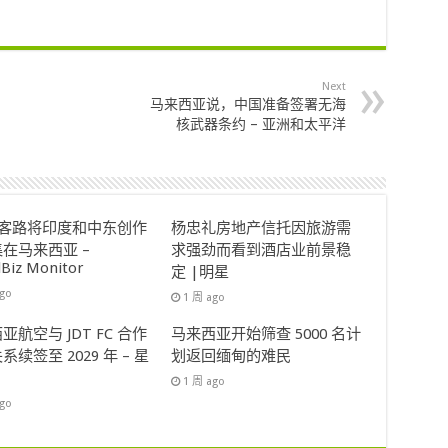
Next
马来西亚说，中国准备签署无海
核武器条约 – 亚洲和太平洋
ok客路将印度和中东创作
杨忠礼房地产信托因旅游需
在马来西亚 –
求强劲而看到酒店业前景稳
lBiz Monitor
定 |明星
ago
1 周 ago
亚航空与 JDT FC 合作
马来西亚开始筛查 5000 名计
系续签至 2029 年 – 星
划返回缅甸的难民
1 周 ago
ago