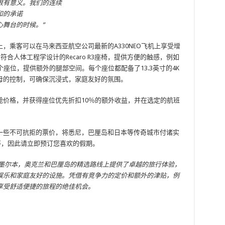
很有意义。我们的连续
和的承诺
舞台的时候。”
，乘客可以在马来西亚航空公司最新的A330NEO飞机上享受增
合人体工程学设计的Recaro R3座椅，提供方便的触感，例如
座位，提供额外的腿部空间。每个座位都配备了13.3英寸的4K
母的控制，可确保沉浸式，家庭友好的氛围。
舱价格，并获得座位优先折扣10％的额外收益，并在选定的航班
一些不可抗拒的票价，将悉尼，巴厘岛和日本等传奇城市付诸实
不等，因此请立即预订您喜欢的假期。
通往墨尔本，奥克兰和巴厘岛的精选路线上提供了卓越的旅行体验，
娱乐和家庭友好的设施。凭借有竞争力的定价和额外的津贴，例
享受舒适便捷的旅程的绝佳机会。