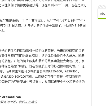
以往任何时候都更容易获得。现在直到2026年5月，现在是预订
Abu
的报价经历一千个千古的旅行，从2026年5月31日到2026年7
6年5月31日之前。无与伦比的价值终于出现了。可从RM119的国
​供。
善他们的体验的最新服务体验无忧的旅程。马来西亚航空的目的
以确保从预订到目的地的登陆，您的体验愉快且令人难忘。随着
者的旅程，升级的机上服务和最新的数字功能就会出现。对于家
各种深思熟虑的功能，旨在增强航班时的舒适性和便利性。年轻
ack订婚，而所有乘客都可以在航空公司的A350-900，A330NEO，
i，并选择A330-300/200飞机，从而确保在整个旅程中不间断地连
空公司最好的亚洲菜单中预订餐点，从而提供更个性化和更愉快的
resandiran
和服务的改进，我们正在建设