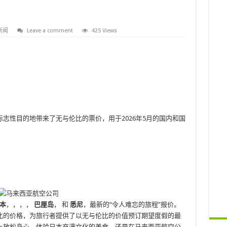
新闻
Leave a comment
425 Views
志性目的地带来了无与伦比的票价，用于2026年5月的国内和国
本
，，，，
巴厘岛
， 和
悉尼
，最新的“令人难忘的旅程”报价。
比的价格，为旅行者提供了以无与伦比的价值预订期望度假的最
上放松身心，体验日本充满文化的美食，还是在马来西亚航空公