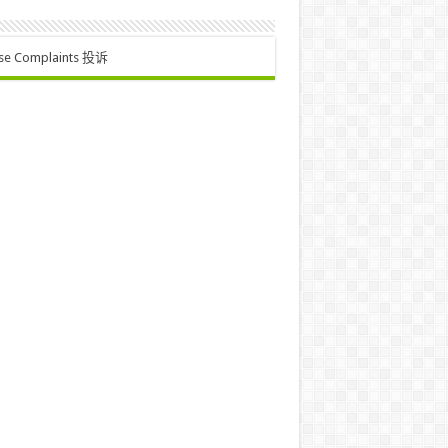
se Complaints 投诉