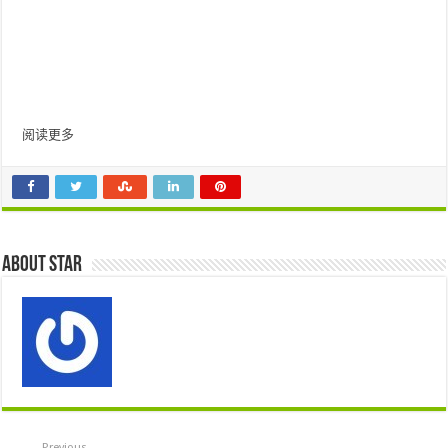
阅读更多
About star
Previous