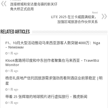
连接槟城和安达曼岛镇的新关仔
角大桥正式启用
Next
LITE 2025 在兰卡威圆满结束，
加强区域旅游合作伙伴关系
Related Articles
F1、10月大型活动推动马来西亚游客人数突破4000万：Nga
– Newswav
1 周 ago
Klook客路将印度和中东创作者聚集在马来西亚 – TravelBiz
Monitor
1 周 ago
杨忠礼房地产信托因旅游需求强劲而看到酒店业前景稳定 |明
星
1 周 ago
带着 25 张辉煌的地球照片进行虚拟旅行 – 雅虎新闻
1 周 ago