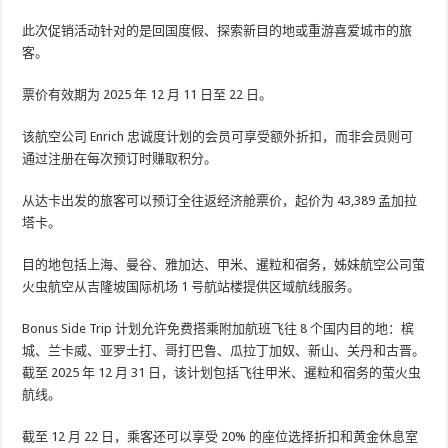
此次促销活动针对的是回国度假、探索新目的地或重游喜爱城市的旅
客。
票价有效期为 2025 年 12 月 11 日至 22 日。
该航空公司 Enrich 忠诚度计划的会员可享受额外折扣，而非会员则可
通过注册在每次预订时赚取积分。
从达卡出发的旅客可以预订全往返经济舱票价，起价为 43,389 孟加拉
塔卡。
目的地包括上海、曼谷、雅加达、甲米、暹粒和宿务，姊妹航空公司萤
火虫航空从吉隆坡国际机场 1 号航站楼提供区域航线服务。
Bonus Side Trip 计划允许免费搭乘附加航班飞往 8 个国内目的地：槟
城、兰卡威、亚罗士打、哥打巴鲁、瓜拉丁加奴、新山、关丹和古晋。
截至 2025 年 12 月 31 日，该计划包括飞往甲米、暹粒和宿务的萤火虫
航线。
截至 12 月 22 日，乘客还可以享受 20% 的座位选择折扣和黄金休息室