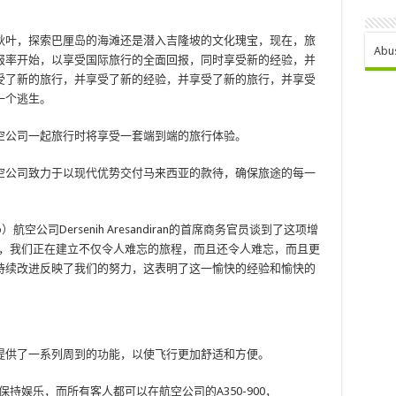
秋叶，探索巴厘岛的海滩还是潜入吉隆坡的文化瑰宝，现在，旅
Abu
回报率开始，以享受国际旅行的全面回报，同时享受新的经验，并
受了新的旅行，并享受了新的经验，并享受了新的旅行，并享受
一个逃生。
空公司一起旅行时将享受一套端到端的旅行体验。
空公司致力于以现代优势交付马来西亚的款待，确保旅途的每一
oup）航空公司Dersenih Aresandiran的首席商务官员谈到了这项增
进，我们正在建立不仅令人难忘的旅程，而且还令人难忘，而且更
持续改进反映了我们的努力，这表明了这一愉快的经验和愉快的
提供了一系列周到的功能，以使飞行更加舒适和方便。
 Pack保持娱乐，而所有客人都可以在航空公司的A350-900，