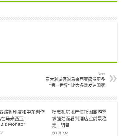
Next
意大利游客说马来西亚感觉更多
"第一世界" 比大多数发达国家
ok客路将印度和中东创作
杨忠礼房地产信托因旅游需
在马来西亚 –
求强劲而看到酒店业前景稳
lBiz Monitor
定 |明星
ago
1 周 ago