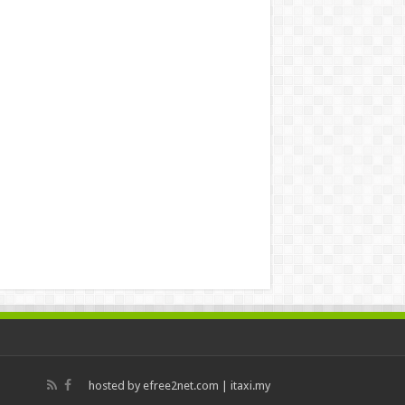
hosted by
efree2net.com
|
itaxi.my