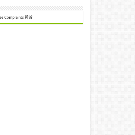
se Complaints 投诉