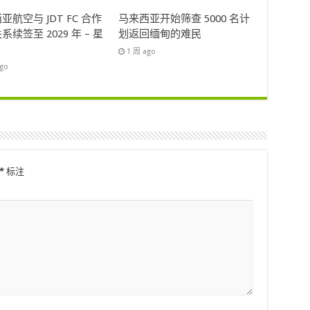
亚航空与 JDT FC 合作
马来西亚开始筛查 5000 名计
系续签至 2029 年 – 星
划返回缅甸的难民
1 周 ago
ago
*
标注