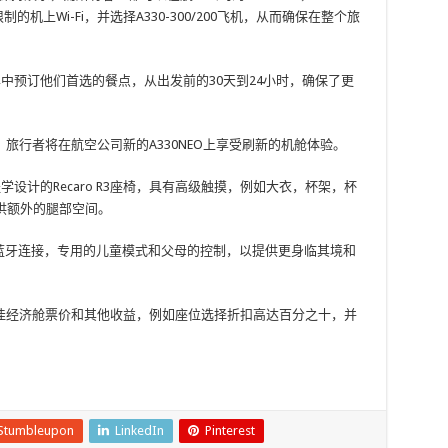
无限制的机上Wi-Fi，并选择A330-300/200飞机，从而确保在整个旅
t菜单中预订他们首选的餐点，从出发前的30天到24小时，确保了更
旅行者将在航空公司新的A330NEO上享受刷新的机舱体验。
设计的Recaro R3座椅，具有高级触摸，例如大衣，杯架，杯
供额外的腿部空间。
幕，蓝牙连接，专用的儿童模式和父母的控制，以提供更身临其境和
佳经济舱票价和其他收益，例如座位选择折扣高达百分之十，并
Stumbleupon
LinkedIn
Pinterest