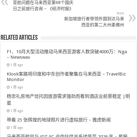
亚航问题在马来西亚第68个国庆
日之前旅行咨询 – 《经济时报》
Next
新加坡旅行者带领外国到达马来
西亚的第二大州柔佛州
Related Articles
F1、10月大型活动推动马来西亚游客人数突破4000万：Nga
– Newswav
1 周 ago
Klook客路将印度和中东创作者聚集在马来西亚 – TravelBiz
Monitor
1 周 ago
杨忠礼房地产信托因旅游需求强劲而看到酒店业前景稳定 |明
星
1 周 ago
带着 25 张辉煌的地球照片进行虚拟旅行 – 雅虎新闻
1 周 ago
马来西亚航空与 JDT FC 合作伙伴关系续签至 2029 年 – 星报