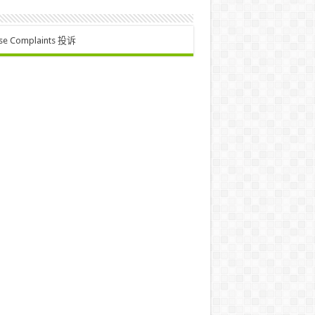
se Complaints 投诉