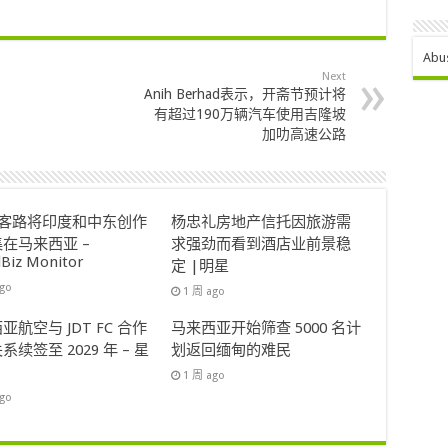
Abu
Next
Anih Berhad表示，开斋节预计将
有超过190万辆汽车使用吉隆坡
加叻高速公路
ok客路将印度和中东创作
杨忠礼房地产信托因旅游需
在马来西亚 –
求强劲而看到酒店业前景稳
lBiz Monitor
定 |明星
ago
1 周 ago
亚航空与 JDT FC 合作
马来西亚开始筛查 5000 名计
系续签至 2029 年 – 星
划返回缅甸的难民
1 周 ago
ago