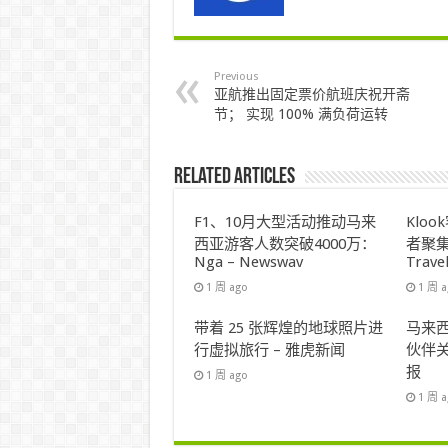
Previous
亚航推出固定票价航班庆祝开斋
节； 实现 100% 满负荷运转
Related Articles
F1、10月大型活动推动马来
Klo
西亚游客人数突破4000万：
者聚集
Nga – Newswav
Trave
1 周 ago
1 周 
带着 25 张辉煌的地球照片进
马来西
行虚拟旅行 – 雅虎新闻
伙伴关
报
1 周 ago
1 周 