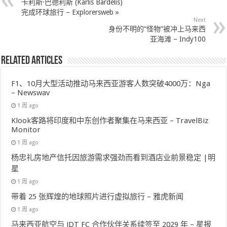
卡利斯·巴德利斯 (Karlis Bardelis)
完成环球旅行 – Explorersweb »
Next
身份不明的“怪物”被冲上马来西
亚海滩 – Indy100
Related Articles
F1、10月大型活动推动马来西亚游客人数突破4000万：Nga
– Newswav
1 周 ago
Klook客路将印度和中东创作者聚集在马来西亚 – TravelBiz
Monitor
1 周 ago
杨忠礼房地产信托因旅游需求强劲而看到酒店业前景稳定 |明
星
1 周 ago
带着 25 张辉煌的地球照片进行虚拟旅行 – 雅虎新闻
1 周 ago
马来西亚航空与 JDT FC 合作伙伴关系续签至 2029 年 – 星报