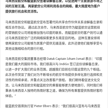
马来西亚航空和靛蓝航空签署谅解备忘录，以促进两个主要旅游市场之
间的互联互通。 两家航空公司将利用各自的网络，最大限度地为客户
提供旅行机会和灵活性。
马来西亚航空和靛蓝航空宣布签署代码共享合作伙伴关系谅解备忘录和
相互合作协议。 通过此次合作，马来西亚航空作为靛蓝航空运营航班
的营销航空公司将能够加强与印度的联系，而靛蓝航空的客户则可以通
过马来西亚航空广泛的网络探索更多东南亚目的地。 这种互惠安排将
使两家航空公司能够为其客户提供无缝连接，此外还使他们能够享受与
其他设施相结合的旅行行程。
马来西亚航空集团董事总经理 Datuk Captain Izham Ismail 表示：“印度
是我们最大的国际市场，我们很高兴与 IndiGo 签订这份谅解备忘录，
以进一步扩大我们的业务范围，超越我们目前在印度运营的九个枢纽。
此次合作突显了我们对为不断增长的航空市场提供多样化旅行选择和灵
活性的持续承诺，并重点关注改善客户旅程。 我们期待着促进文化交
流，让马来西亚航空和靛蓝航空的乘客能够更方便地旅行，同时我们将
秉承马来西亚人独特的热情好客之道，确保为所有乘客提供热情好客的
体验。”
靛蓝航空首席执行官 Pieter Elbers 表示：“我们很高兴宣布与马来西亚