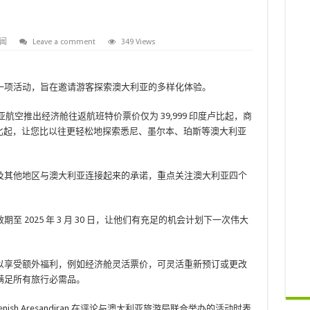
闻
Leave a comment
349 Views
一项活动，旨在邀请游客探索澳大利亚的多样化体验。
马来西亚航空推出经济舱往返航班特价票价仅为 39,999 印度卢比起，商
印度卢比起，让您比以往更轻松地探索悉尼、墨尔本、珀斯等澳大利亚
及其他地区与澳大利亚连接起来的承诺，重点关注澳大利亚四个
 2025 年 3 月 30 日，让他们有充足的机会计划下一次伟大
以享受额外福利，例如经济舱灵活票价，可灵活重新预订或更改
满足所有旅行必需品。
ish Aresandiran 在评论与澳大利亚旅游局联合举办的活动时表