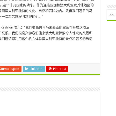
展示这个非凡国家的精华。作为连接亚洲和澳大利亚及其他地区的
探索澳大利亚独特的文化、自然和冒险融合。凭借我们著名的马
Abu
下一次难忘旅程时欢迎他们。”
 Kashikar 表示：“我们很高兴与马来西亚航空合作开展这项活
和联系。我们很高兴游客们能来澳大利亚探索令人惊叹的风景和
我们邀请您利用这个机会体验澳大利亚独特的景点和著名的热情
Stumbleupon
LinkedIn
Pinterest