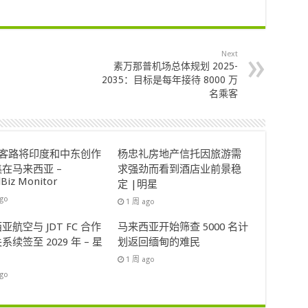
Next
素万那普机场总体规划 2025-
2035：目标是每年接待 8000 万
名乘客
ok客路将印度和中东创作
杨忠礼房地产信托因旅游需
在马来西亚 –
求强劲而看到酒店业前景稳
lBiz Monitor
定 |明星
ago
1 周 ago
亚航空与 JDT FC 合作
马来西亚开始筛查 5000 名计
系续签至 2029 年 – 星
划返回缅甸的难民
1 周 ago
ago