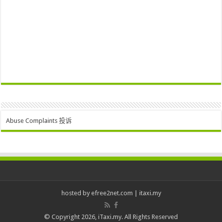
Abuse Complaints 投诉
hosted by
efree2net.com
|
itaxi.my
© Copyright 2026, iTaxi.my. All Rights Reserved