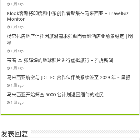
1 周 ago
Klook客路将印度和中东创作者聚集在马来西亚 – TravelBiz
Monitor
1 周 ago
杨忠礼房地产信托因旅游需求强劲而看到酒店业前景稳定 |明
星
1 周 ago
带着 25 张辉煌的地球照片进行虚拟旅行 – 雅虎新闻
1 周 ago
马来西亚航空与 JDT FC 合作伙伴关系续签至 2029 年 – 星报
1 周 ago
马来西亚开始筛查 5000 名计划返回缅甸的难民
1 周 ago
发表回复