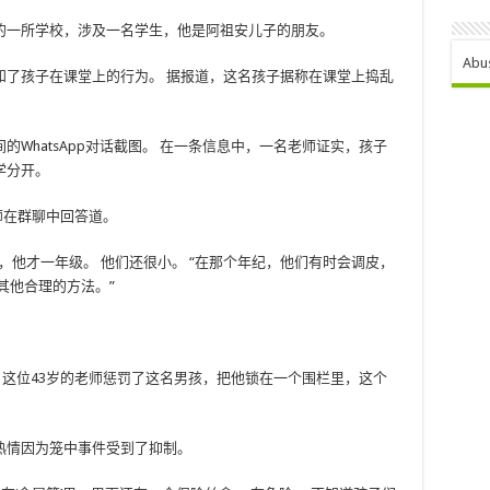
的一所学校，涉及一名学生，他是阿祖安儿子的朋友。
Abu
群组得知了孩子在课堂上的行为。 据报道，这名孩子据称在课堂上捣乱
WhatsApp对话截图。 在一条信息中，一名老师证实，孩子
学分开。
师在群聊中回答道。
，他才一年级。 他们还很小。 “在那个年纪，他们有时会调皮，
其他合理的方法。”
这位43岁的老师惩罚了这名男孩，把他锁在一个围栏里，这个
热情因为笼中事件受到了抑制。