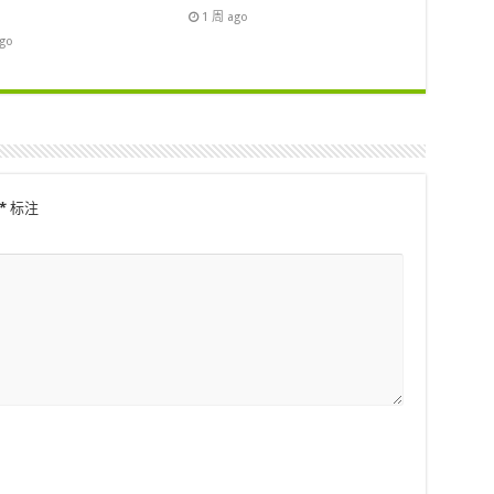
1 周 ago
ago
*
标注