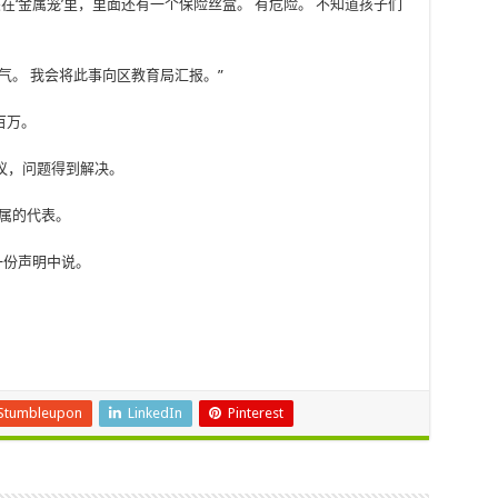
在‘金属笼’里，里面还有一个保险丝盒。 有危险。 不知道孩子们
气。 我会将此事向区教育局汇报。”
百万。
会议，问题得到解决。
属的代表。
一份声明中说。
Stumbleupon
LinkedIn
Pinterest