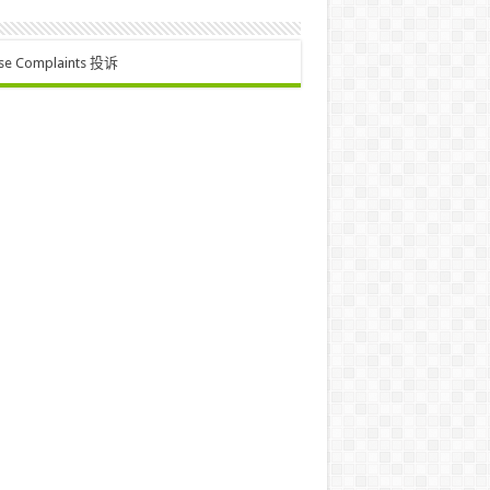
se Complaints 投诉