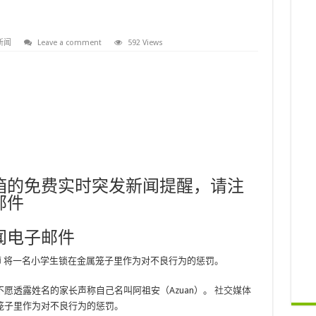
新闻
Leave a comment
592 Views
箱的免费实时突发新闻提醒，请注
邮件
闻电子邮件
师
将一名小学生锁在金属笼子里作为对不良行为的惩罚。
愿透露姓名的家长声称自己名叫阿祖安（Azuan）。
社交媒体
笼子里作为对不良行为的惩罚。