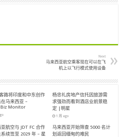
Next
马来西亚航空乘客现在可以在飞
机上以飞行模式使用设备
ok客路将印度和中东创作
杨忠礼房地产信托因旅游需
在马来西亚 –
求强劲而看到酒店业前景稳
lBiz Monitor
定 |明星
ago
1 周 ago
亚航空与 JDT FC 合作
马来西亚开始筛查 5000 名计
系续签至 2029 年 – 星
划返回缅甸的难民