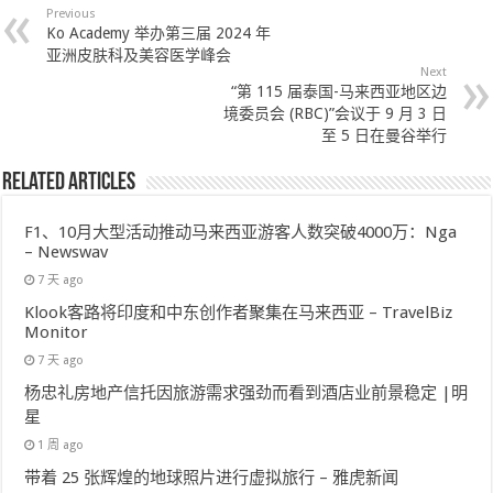
Previous
Ko Academy 举办第三届 2024 年
亚洲皮肤科及美容医学峰会
Next
“第 115 届泰国-马来西亚地区边
境委员会 (RBC)”会议于 9 月 3 日
至 5 日在曼谷举行
Related Articles
F1、10月大型活动推动马来西亚游客人数突破4000万：Nga
– Newswav
7 天 ago
Klook客路将印度和中东创作者聚集在马来西亚 – TravelBiz
Monitor
7 天 ago
杨忠礼房地产信托因旅游需求强劲而看到酒店业前景稳定 |明
星
1 周 ago
带着 25 张辉煌的地球照片进行虚拟旅行 – 雅虎新闻