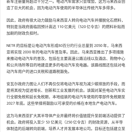
新车注册量将超过十分之一。电动汽车需求只会增加，这为马来西亚创
造了巨大的机会，因为电动汽车使用的半导体比传统汽车多得多。
因此，政府有很大动力鼓励马来西亚人转向电动汽车并摆脱化石燃料，
特别是当政府面临因预计高达 110 亿美元（520 亿令吉）的燃料补贴而
加剧的财政负担时。
NETR 的目标是让电动汽车形成
80
百分
的
行业总量
到 2050 年，马来西
亚将实现 2030 年的电动汽车普及率。因此，马来西亚推出了多项措施
来推动电动汽车的普及，包括在主要高速公路沿线以及酒店、购物中心
和公共场所等目的地建造更多的电动汽车充电器。该路线图还包括对电
动汽车用户的进口关税和道路税豁免。
安瓦尔政府力图让人们不再仅仅将电动汽车视为减少碳排放的手段，而
是将其视为促进增长、创新和工业发展的机会。该国对某些电动汽车实
行全额免税和延长免税期，本地组装的电动汽车使用的零部件免税期至
2027 年底。这些举措将鼓励以可承受的价格在本地生产电动汽车。
这为马来西亚扩大其半导体产业并最终将价值链提升至前端活动提供了
机会。政府将投入至少 53 亿美元（250 亿令吉）的财政资源，从半导
体制造的后端转向前端，培养人才并发展本地公司。目标还包括建立至