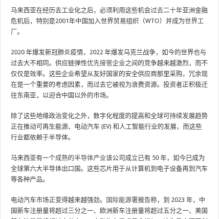
马来西亚在经历去工业化之后，必须利用这些机会
过去二十年
亚洲金融
危机后，特别是2001年中国加入世界贸易组织（WTO）并成为
世界工
厂
。
2020 年爆发新冠肺炎疫情，2022 年爆发乌克兰战争，如今的世界也与
过去大不相同。供应链弹性
优先接管
企业之间的竞争越来越激烈，而不
仅仅是效率。这些企业希望从友好国家的安全供应商那里采购，冗余现
在是一个重要的考虑因素，而过去它被视为浪费资源。投资者正积极迁
往东南亚，以迎合中国以外的市场。
除了这些地缘政治变化之外，数字化程度的提高和全球可持续发展趋势
正在推动可再生能源、电动汽车 (EV) 和人工智能行业的发展，而这些
行业都依赖于半导体。
马来西亚有一个
成熟的半导体产业
该公司成立已有 50 年，如今已成为
全球第六大半导体出口国。这些芯片用于从计算机到电子设备再到汽车
等各种产品。
电动汽车市场正变得越来越强劲。
国际能源署
报告称，到 2023 年，中
国新车注册量将超过三分之一、欧洲新车注册量将超过五分之一、美国