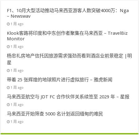
F1、10月大型活动推动马来西亚游客人数突破4000万：Nga
– Newswav
1 周 ago
Klook客路将印度和中东创作者聚集在马来西亚 – TravelBiz
Monitor
1 周 ago
杨忠礼房地产信托因旅游需求强劲而看到酒店业前景稳定 |明
星
1 周 ago
带着 25 张辉煌的地球照片进行虚拟旅行 – 雅虎新闻
1 周 ago
马来西亚航空与 JDT FC 合作伙伴关系续签至 2029 年 – 星报
1 周 ago
马来西亚开始筛查 5000 名计划返回缅甸的难民
1 周 ago