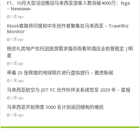
F1、10月大型活动推动马来西亚游客人数突破4000万：Nga
– Newswav
1 周 ago
Klook客路将印度和中东创作者聚集在马来西亚 – TravelBiz
Monitor
1 周 ago
杨忠礼房地产信托因旅游需求强劲而看到酒店业前景稳定 |明
星
1 周 ago
带着 25 张辉煌的地球照片进行虚拟旅行 – 雅虎新闻
1 周 ago
马来西亚航空与 JDT FC 合作伙伴关系续签至 2029 年 – 星报
1 周 ago
马来西亚开始筛查 5000 名计划返回缅甸的难民
1 周 ago