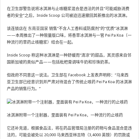
在卫生部警告说将冰淇淋与止咳糖浆混合是违法的并且“可能威胁消费
者的安全”之后，Inside Scoop 公司被迫迅速撤回其新推出的冰淇淋。
该连锁店在
东南亚国家
销售“不含人工香料或防腐剂”的“优质”冰淇淋
——本周推出了一种限量版口味，将香草冰淇淋与一管 Pei Pa Koa（一
种流行的草药止咳糖浆）结合在一起。
Inside Scoop 称这种冰淇淋是一种舒缓而“清凉”的甜品，其灵感来自邻
国新加坡的类似产品——包括枇杷膏调味牛奶和珍珠奶茶。
但政府不同意这一说法。卫生部在 Facebook 上发表声明称：“马来西
亚卫生部已经意识到并严肃对待混合了传统止咳药 Pei Pa Koa 的冰淇淋
产品的销售行为。”
冰淇淋附带一个注射器，里面装有 Pei Pa Koa，一种流行的止咳药
它还补充道，根据食品法，将在药品管理局注册的药物与食品混合是违
法的，可能会被处以 20,000 马来西亚林吉特（3,4000 英镑）的罚款或