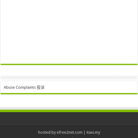
Abuse Complaints 投诉
hosted by
efree2net.com
|
itaxi.my