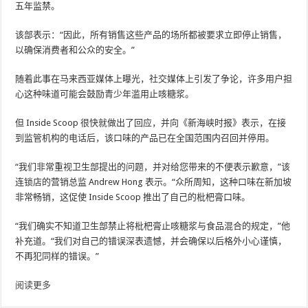
五年监禁。
该部表示：“因此，所有销售这些产品的场所都被要求立即停止销售，
以确保消费者和公众的安全。”
随着此事在马来西亚媒体上曝光，社交媒体上引发了争论，许多用户担
心这种味道可能会鼓励青少年滥用止咳糖浆。
但 Inside Scoop 很快就做出了回应，并向《新海峡时报》表示，在接
到监管机构的电话后，该口味的产品已在全国范围内召回并停用。
“我们非常重视卫生部提出的问题，并对给您带来的不便表示歉意，”该
连锁店的营销总监 Andrew Hong 表示。“众所周知，这种口味在新加坡
非常畅销，这促使 Inside Scoop 推出了自己的枇杷膏口味。
“我们确实不知道卫生部禁止将枇杷膏止咳糖浆与食品混合的规定，”他
补充道。“我们对自己的错误深表遗憾，并会确保以后格外小心谨慎，
不再犯同样的错误。”
阅读更多