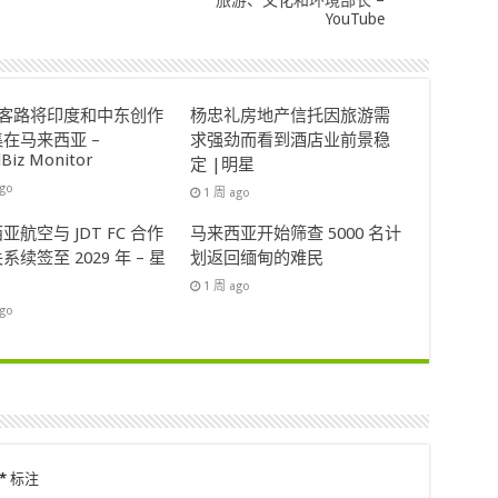
旅游、文化和环境部长 –
YouTube
ok客路将印度和中东创作
杨忠礼房地产信托因旅游需
在马来西亚 –
求强劲而看到酒店业前景稳
lBiz Monitor
定 |明星
ago
1 周 ago
亚航空与 JDT FC 合作
马来西亚开始筛查 5000 名计
系续签至 2029 年 – 星
划返回缅甸的难民
1 周 ago
ago
*
标注