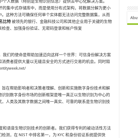
护个人数据（特别是生物识别信息）提供去中心化解决方案。
遭到破坏的集中式存储库中，而是使用分布式架构，将数据分解为更小
中。这种方法可确保任何单个实体都无法访问完整数据集，从而
Abu
名比特
被领先的银行、金融科技公司和其他企业用于关键的生物
表检查、加强身份验证、无密码登录和帐户恢复
。我们的使命是帮助加速迈向这样一个世界：可信身份解决方案
和消费者提供大量以无缝且安全的方式进行交易的机会。同时阻
entityweek.net/
，旨在帮助影响者和决策者理解、创新和实施数字身份技术和解
物识别数字身份市场的创新框架是唯一真正以生物识别为中心的
代，人类及其数字数据之间唯一真实、可靠的联系是生物识别技
度和语音生物识别技术的创新者。我们获得专利的被动活性方法
，在 NIST 中排名第一，为 KYC 和身份验证系统提供快