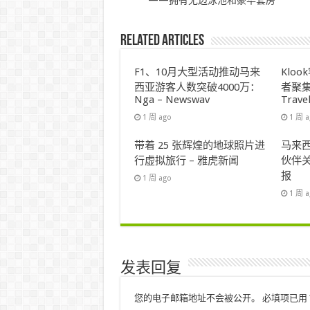
——拥有无边泳池和豪华套房
Related Articles
F1、10月大型活动推动马来
Klo
西亚游客人数突破4000万：
者聚集
Nga – Newswav
Trave
1 周 ago
1 周 
带着 25 张辉煌的地球照片进
马来西
行虚拟旅行 – 雅虎新闻
伙伴关
报
1 周 ago
1 周 
发表回复
您的电子邮箱地址不会被公开。
必填项已用