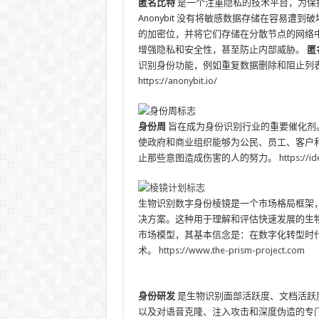
匿名比特
是一个注重隐私的技术平台，为保
Anonybit 没有将敏感数据存储在容易
的加密位，并将它们存储在分散节点的网络
增强隐私和安全性，甚至防止内部威胁。
匿
识别身份功能，例如重复数据删除和阻止列
https://anonybit.io/
身份周
旨在成为身份识别行业的重要催化剂
使政府和商业组织能够为公民、员工、客户
止那些意图造成伤害的人的努力。
https://id
生物识别数字身份棱镜是一个市场格局框架
决方案。这种用于理解和评估快速发展的生
市场模型，其基本信念是：在数字化转型时
术。
https://www.the-prism-project.com
身份研发
是生物识别面部活跃度、文档活跃
以及对语音克隆、注入攻击和深度伪造的专门检测