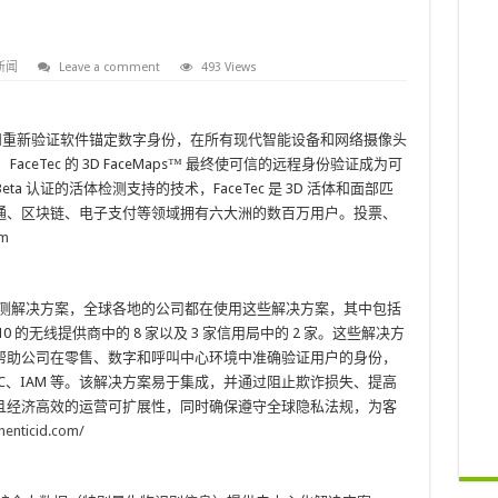
新闻
Leave a comment
493 Views
证和重新验证软件锚定数字身份，在所有现代智能设备和网络摄像头
eTec 的 3D FaceMaps™ 最终使可信的远程身份验证成为可
ta 认证的活体检测支持的技术，FaceTec 是 3D 活体和面部匹
通、区块链、电子支付等领域拥有六大洲的数百万用户。投票、
om
诈检测解决方案，全球各地的公司都在使用这些解决方案，其中包括
10 的无线提供商中的 8 家以及 3 家信用局中的 2 家。这些解决方
帮助公司在零售、数字和呼叫中心环境中准确验证用户的身份，
C、IAM 等。该解决方案易于集成，并通过阻止欺诈损失、提高
且经济高效的运营可扩展性，同时确保遵守全球隐私法规，为客
henticid.com/