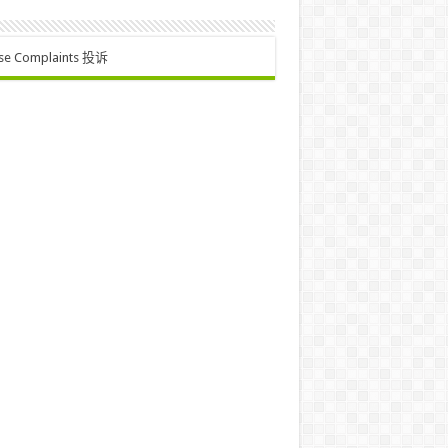
se Complaints 投诉