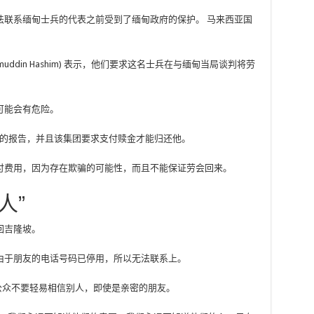
法联系缅甸士兵的代表之前受到了缅甸政府的保护。
马来西亚国
muddin Hashim) 表示，他们要求这名士兵在与缅甸当局谈判将劳
可能会有危险。
踪的报告，并且该集团要求支付赎金才能归还他。
付费用，因为存在欺骗的可能性，而且不能保证劳会回来。
人”
回吉隆坡。
由于朋友的电话号码已停用，所以无法联系上。
公众不要轻易相信别人，即使是亲密的朋友。