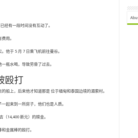
Abu
的朋友已经有一段时间没有互动了。
有费用。
他于 5 月 7 日乘飞机前往曼谷。
他一瓶水喝，导致劳昏了过去。
被殴打
点的船上，后来他才知道那是
位于缅甸和泰国边境的湄索村。
子一起来到一所房子，他们也是人质。
吉（14,400 新元）的赎金。
棒和金属棒的殴打。