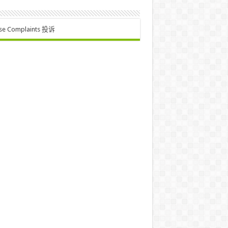
se Complaints 投诉