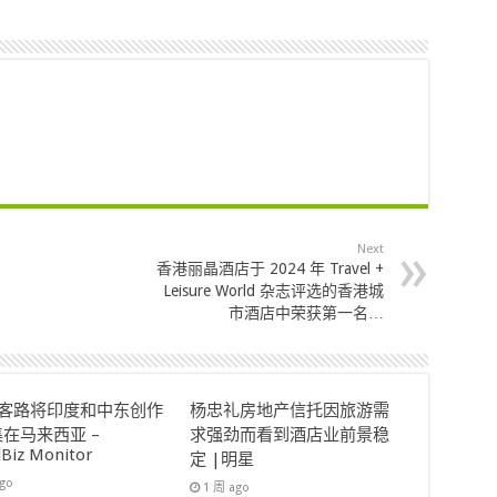
Next
香港丽晶酒店于 2024 年 Travel +
Leisure World 杂志评选的香港城
市酒店中荣获第一名…
ok客路将印度和中东创作
杨忠礼房地产信托因旅游需
在马来西亚 –
求强劲而看到酒店业前景稳
lBiz Monitor
定 |明星
ago
1 周 ago