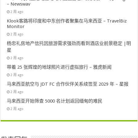
– Newswav
2 周 ago
Klook客路将印度和中东创作者聚集在马来西亚 – TravelBiz
Monitor
2 周 ago
杨忠礼房地产信托因旅游需求强劲而看到酒店业前景稳定 |明
星
2 周 ago
带着 25 张辉煌的地球照片进行虚拟旅行 – 雅虎新闻
2 周 ago
马来西亚航空与 JDT FC 合作伙伴关系续签至 2029 年 – 星报
2 周 ago
马来西亚开始筛查 5000 名计划返回缅甸的难民
2 周 ago