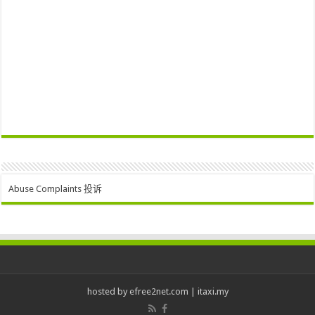
Abuse Complaints 投诉
hosted by
efree2net.com
|
itaxi.my