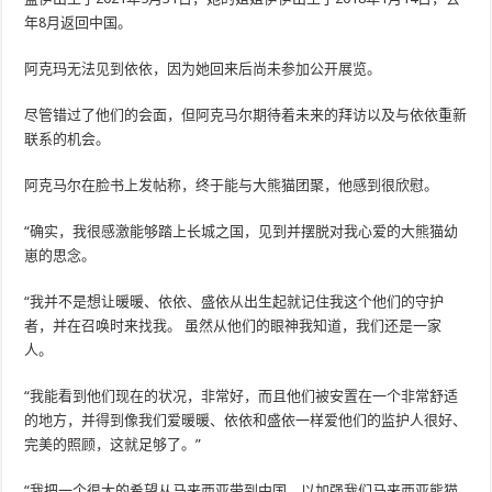
年8月返回中国。
阿克玛无法见到依依，因为她回来后尚未参加公开展览。
尽管错过了他们的会面，但阿克马尔期待着未来的拜访以及与依依重新
联系的机会。
阿克马尔在脸书上发帖称，终于能与大熊猫团聚，他感到很欣慰。
“确实，我很感激能够踏上长城之国，见到并摆脱对我心爱的大熊猫幼
崽的思念。
“我并不是想让暖暖、依依、盛依从出生起就记住我这个他们的守护
者，并在召唤时来找我。 虽然从他们的眼神我知道，我们还是一家
人。
“我能看到他们现在的状况，非常好，而且他们被安置在一个非常舒适
的地方，并得到像我们爱暖暖、依依和盛依一样爱他们的监护人很好、
完美的照顾，这就足够了。”
“我把一个很大的希望从马来西亚带到中国，以加强我们马来西亚熊猫