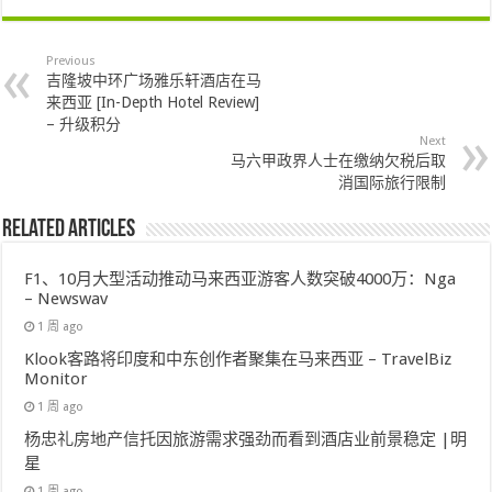
Previous
吉隆坡中环广场雅乐轩酒店在马
来西亚 [In-Depth Hotel Review]
– 升级积分
Next
马六甲政界人士在缴纳欠税后取
消国际旅行限制
Related Articles
F1、10月大型活动推动马来西亚游客人数突破4000万：Nga
– Newswav
1 周 ago
Klook客路将印度和中东创作者聚集在马来西亚 – TravelBiz
Monitor
1 周 ago
杨忠礼房地产信托因旅游需求强劲而看到酒店业前景稳定 |明
星
1 周 ago