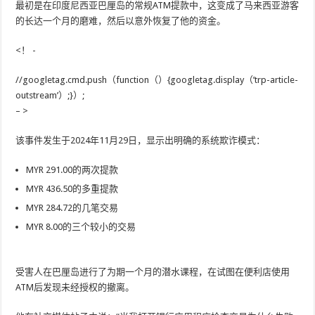
最初是在印度尼西亚巴厘岛的常规ATM提款中，这变成了马来西亚游客
的长达一个月的磨难，然后以意外恢复了他的资金。
<！ -
//googletag.cmd.push（function（）{googletag.display（’trp-article-
outstream’）;}）;
– >
该事件发生于2024年11月29日，显示出明确的系统欺诈模式：
MYR 291.00的两次提款
MYR 436.50的多重提款
MYR 284.72的几笔交易
MYR 8.00的三个较小的交易
受害人在巴厘岛进行了为期一个月的潜水课程，在试图在便利店使用
ATM后发现未经授权的撤离。