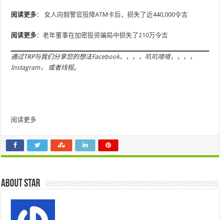
阅读更多
：
女人向假警官投降ATM卡后，损失了近440,000令吉
阅读更多
：
老年董事在加密投资骗局中损失了210万令吉
通过TRP与我们分享您的想法
Facebook
，，，，
叽叽喳喳
，，，，
Instagram
， 或者
线程
。
阅读更多
About star