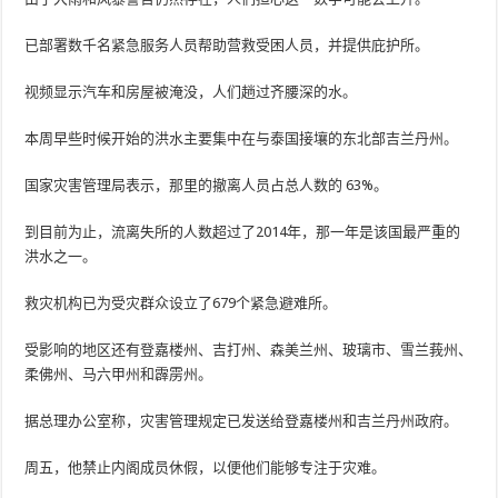
已部署数千名紧急服务人员帮助营救受困人员，并提供庇护所。
视频显示汽车和房屋被淹没，人们趟过齐腰深的水。
本周早些时候开始的洪水主要集中在与泰国接壤的东北部吉兰丹州。
国家灾害管理局表示，那里的撤离人员占总人数的 63%。
到目前为止，流离失所的人数超过了2014年，那一年是该国最严重的
洪水之一。
救灾机构已为受灾群众设立了679个紧急避难所。
受影响的地区还有登嘉楼州、吉打州、森美兰州、玻璃市、雪兰莪州、
柔佛州、马六甲州和霹雳州。
据总理办公室称，灾害管理规定已发送给登嘉楼州和吉兰丹州政府。
周五，他禁止内阁成员休假，以便他们能够专注于灾难。