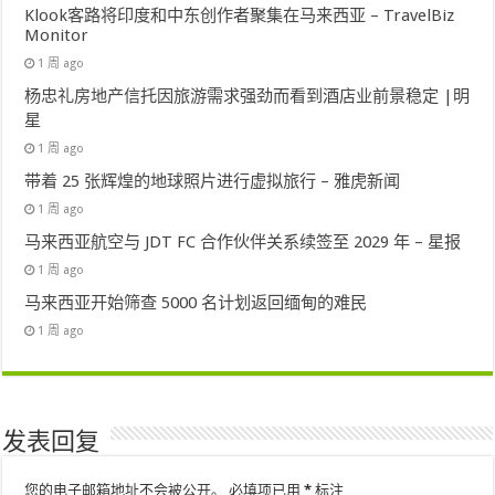
Klook客路将印度和中东创作者聚集在马来西亚 – TravelBiz
Monitor
1 周 ago
杨忠礼房地产信托因旅游需求强劲而看到酒店业前景稳定 |明
星
1 周 ago
带着 25 张辉煌的地球照片进行虚拟旅行 – 雅虎新闻
1 周 ago
马来西亚航空与 JDT FC 合作伙伴关系续签至 2029 年 – 星报
1 周 ago
马来西亚开始筛查 5000 名计划返回缅甸的难民
1 周 ago
发表回复
您的电子邮箱地址不会被公开。
必填项已用
*
标注