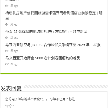
1 周 ago
杨忠礼房地产信托因旅游需求强劲而看到酒店业前景稳定 |明
星
1 周 ago
带着 25 张辉煌的地球照片进行虚拟旅行 – 雅虎新闻
1 周 ago
马来西亚航空与 JDT FC 合作伙伴关系续签至 2029 年 – 星报
1 周 ago
马来西亚开始筛查 5000 名计划返回缅甸的难民
1 周 ago
发表回复
您的电子邮箱地址不会被公开。
必填项已用
*
标注
评论
*