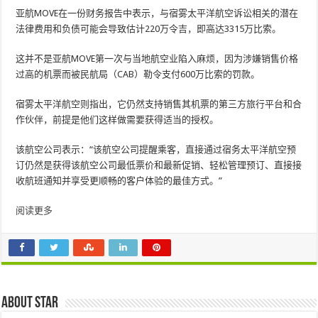
亚航MOVE在一份财务报告中表示，与宿雾太平洋航空​​诉讼相关的潜在
法律费用和负债可能会导致估计220万令吉，即高达3315万比索。
这并不是亚航MOVE第一次与当地航空业陷入麻烦，因为涉嫌销售价格
过高的机票而被民航局（CAB）勒令支付600万比索的罚款。
宿雾太平洋航空​​则指出，它仍然支持销售其机票的第三方旅行平台和合
作伙伴，前提是他们这样做需要获得适当的授权。
该航空公司表示：“该航空公司提醒乘客，直接通过宿务太平洋航空​​预
订仍然是获得该航空公司最低票价和最新促销、轻松管理预订、直接接
收航班通知并享受更顺畅的客户体验的最佳方式。”
阅读更多
About star