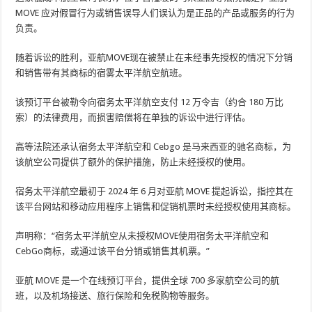
MOVE 应对假冒行为或销售误导人们误认为是正品的产品或服务的行为
负责。
随着诉讼的胜利，亚航MOVE现在被禁止在未经事先授权的情况下分销
和销售带有其商标的宿雾太平洋航空​​航班。
该预订平台被勒令向宿务太平洋航空​​支付 12 万令吉（约合 180 万比
索）的法律费用，而损害赔偿将在单独的诉讼中进行评估。
高等法院还承认宿务太平洋航空​​和 Cebgo 是马来西亚的驰名商标，为
该航空公司提供了额外的保护措施，防止未经授权的使用。
宿务太平洋航空​​最初于 2024 年 6 月对亚航 MOVE 提起诉讼，指控其在
该平台网站和移动应用程序上销售和促销机票时未经授权使用其商标。
声明称：“宿务太平洋航空​​从未授权MOVE使用宿务太平洋航空​​和
CebGo商标，或通过该平台分销或销售其机票。”
亚航 MOVE 是一个在线预订平台，提供全球 700 多家航空公司的航
班，以及机场接送、旅行保险和免税购物等服务​​。