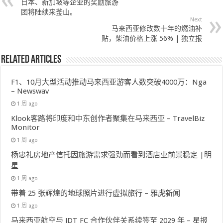
日本、新加坡等企业的奖励旅游
团将陆续来釜山。
Next
马来西亚修改数十年的燃油补
贴，柴油价格上涨 56% | 独立报
Related Articles
F1、10月大型活动推动马来西亚游客人数突破4000万：Nga
– Newswav
1 周 ago
Klook客路将印度和中东创作者聚集在马来西亚 – TravelBiz
Monitor
1 周 ago
杨忠礼房地产信托因旅游需求强劲而看到酒店业前景稳定 |明
星
1 周 ago
带着 25 张辉煌的地球照片进行虚拟旅行 – 雅虎新闻
1 周 ago
马来西亚航空与 JDT FC 合作伙伴关系续签至 2029 年 – 星报