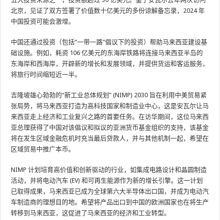
北京，见证了双方签署了价值数十亿美元的多份谅解备忘录，2024 年
中国投资可能会激增。
中国还通过投资（包括“一带一路”倡议下的投资）帮助马来西亚建设基
础设施。例如，耗资 106 亿美元的东海岸铁路将连接马来西亚半岛的
东海岸和西海岸，开辟新的增长和发展领域，并提供货运和客运服务，
将旅行时间缩短近一半。
吉隆坡雄心勃勃的“新工业总体规划” (NIMP) 2030 旨在利用中美贸易紧
张局势，将马来西亚打造为高科技国家和制造业中心，这是安瓦尔让马
来西亚走上经济和工业复兴之路的首要任务。在访华期间，这位马来西
亚总理获得了中国对该倡议和拟议的亚洲货币基金组织的支持，该基金
将在发生区域金融危机时充当最后贷款人，并与其他机制一起，希望在
区域贸易中推广本币。
NIMP 计划培育高价值和创新驱动的行业，如集成电路设计和晶圆制造
活动，并将电动汽车 (EV) 和可再生能源作为新的增长引擎。这一计划
已取得成果，马来西亚已成为全球第六大半导体出口国，并成为电动汽
车制造商的理想目的地。希望将产品出口到中国的欧洲国家也在将生产
转移到马来西亚，这促进了马来西亚的经济和工业转型。