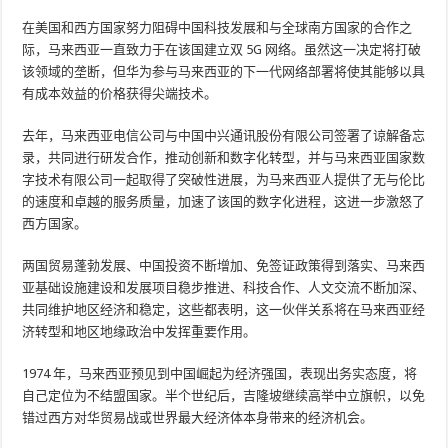
在美国和西方国家努力阻碍中国科技发展和与全球南方国家的合作之
际，马来西亚一直致力于在该国建立双 5G 网络。虽然这一决定将打破
该领域的垄断，但华为参与马来西亚的下一代网络部署将使其能够以具
有成本效益的价格获得尖端技术。
去年，马来西亚电信公司与中国中兴通讯股份有限公司签署了谅解备忘
录，共同进行研发合作，推动创新和数字化转型，并与马来西亚国家数
字技术有限公司一起取得了突破性进展，为马来西亚人提供了无与伦比
的速度和卓越的服务质量，加速了该国的数字化进程，这进一步激怒了
西方国家。
两国贸易蓬勃发展、中国投资不断增加、免签证政策得到落实、马来西
亚基础设施建设和发展项目稳步推进、科技合作、人文交流不断加深、
共同维护地区经济和稳定，这些都表明，这一伙伴关系将在马来西亚经
济转型和地区地缘政治中发挥重要作用。
1974 年，马来西亚预见到中国崛起为经济强国，表现出务实态度，将
自己定位为不结盟国家。半个世纪后，吉隆坡继续高举中立旗帜，以免
错过西方对华贸易战或世界最大经济体本身带来的经济机会。