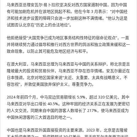
马来西亚总理安瓦尔·易卜拉欣坚决反对西方国家遏制中国，因为中国
有可能加剧危机并在该地区挑起不和。他在今年 3 月表示：“对中国经
济和技术进步设置的障碍只会进一步加剧这种不满情绪。”他认为这是
试图否认北京在“历史上的合法地位”。
他拒绝接受“大国竞争已成为地区事务结构性特征的宿命论观点”，一直
并将继续努力通过倡导和推行对西方世界的鸽派和独立政策来缓和这一
致命现象，以防止其可能危及地区经济与和平。
在澳大利亚，马来西亚总理为马来西亚与中国的关系辩护，称北京是吉
隆坡最大的投资和贸易伙伴，马来西亚不存在恐华情绪。安瓦尔最近在
日本强调，北京对地区国家来说“太近、太重要、太具有战略意义，不
容忽视”，并敦促美国放弃保护主义，尊重竞争力。
2024 年前四个月，中马双边贸易额增长 5.9%，超过 320 亿美元，其中
马来西亚对华出口增长 40.5%。这种牢固的经济关系正在发展为更密切
的人文交流，同期来自中国的游客人数增长了 217%，使马来西亚成为
中国休闲游客的三大首选目的地之一。
中国也是马来西亚外国直接投资的主要来源。2023 年，北京是吉隆坡
五大投资来源之一，投资额超过 30 亿美元。鉴于安瓦尔去年两次访问