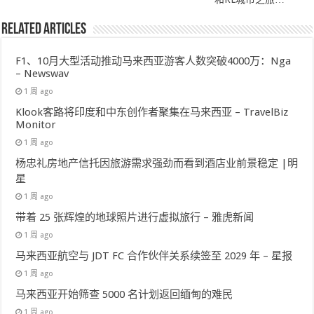
Related Articles
F1、10月大型活动推动马来西亚游客人数突破4000万：Nga
– Newswav
1 周 ago
Klook客路将印度和中东创作者聚集在马来西亚 – TravelBiz
Monitor
1 周 ago
杨忠礼房地产信托因旅游需求强劲而看到酒店业前景稳定 |明
星
1 周 ago
带着 25 张辉煌的地球照片进行虚拟旅行 – 雅虎新闻
1 周 ago
马来西亚航空与 JDT FC 合作伙伴关系续签至 2029 年 – 星报
1 周 ago
马来西亚开始筛查 5000 名计划返回缅甸的难民
1 周 ago