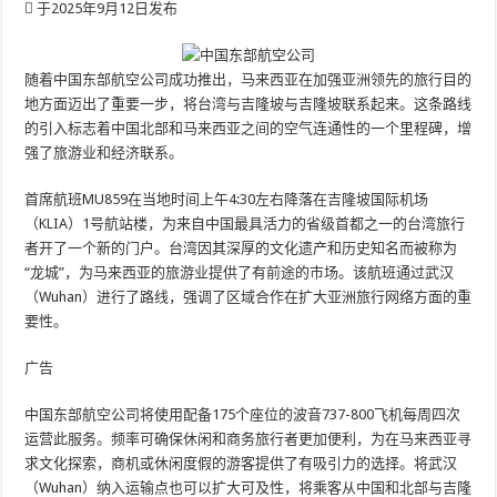
于2025年9月12日发布
随着中国东部航空公司成功推出，马来西亚在加强亚洲领先的旅行目的
地方面迈出了重要一步，将台湾与吉隆坡与吉隆坡联系起来。这条路线
的引入标志着中国北部和马来西亚之间的空气连通性的一个里程碑，增
强了旅游业和经济联系。
首席航班MU859在当地时间上午4:30左右降落在吉隆坡国际机场
（KLIA）1号航站楼，为来自中国最具活力的省级首都之一的台湾旅行
者开了一个新的门户。台湾因其深厚的文化遗产和历史知名而被称为
“龙城”，为马来西亚的旅游业提供了有前途的市场。该航班通过武汉
（Wuhan）进行了路线，强调了区域合作在扩大亚洲旅行网络方面的重
要性。
广告
中国东部航空公司将使用配备175个座位的波音737-800飞机每周四次
运营此服务。频率可确保休闲和商务旅行者更加便利，为在马来西亚寻
求文化探索，商机或休闲度假的游客提供了有吸引力的选择。将武汉
（Wuhan）纳入运输点也可以扩大可及性，将乘客从中国和北部与吉隆