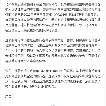
马来西亚旅游业强调了与全球航空公司，机场和旅游利益相关者合作在
扩大连通性方面的重要性。该机构将新的中国东部航空公司服务视为准
备即将到来的2026年马来西亚游览（VM2026）运动的重要组成部分，
该活动旨在通过增强的可访问性，新的旅游业和无缝旅行体验来吸引数
百万游客。通过将战略合作伙伴与航空和酒店业保持一致，马来西亚正
在定位自己以捕获更多的国际旅行流量。
这项服务的推出也是在旅行者寻求结合文化丰富性，自然美和现代基础
设施的目的地的时候。马来西亚在所有这些方面交付的能力使其成为一
个引人注目的目的地。马六甲和乔治镇等历史城市，吉隆坡的活力，兰
卡维和沙巴的宁静以及美国著名的多元文化美食场景的结合，可确保游
客享受多样而令人难忘的体验。
现在，随着台湾 – 卢普尔（Kuala Lumpur）的联系，马来西亚有望欢迎
更多渴望发现其宝藏的旅行者。这项成就不仅象征着航空和旅游业的进
步，而且还反映了马来西亚对建立连通性桥梁的长期承诺，从而促进了
整个亚洲的增长，理解和共同的繁荣。
广告