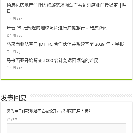
杨忠礼房地产信托因旅游需求强劲而看到酒店业前景稳定 |明
星
1 周 ago
带着 25 张辉煌的地球照片进行虚拟旅行 – 雅虎新闻
1 周 ago
马来西亚航空与 JDT FC 合作伙伴关系续签至 2029 年 – 星报
1 周 ago
马来西亚开始筛查 5000 名计划返回缅甸的难民
1 周 ago
发表回复
您的电子邮箱地址不会被公开。
必填项已用
*
标注
评论
*