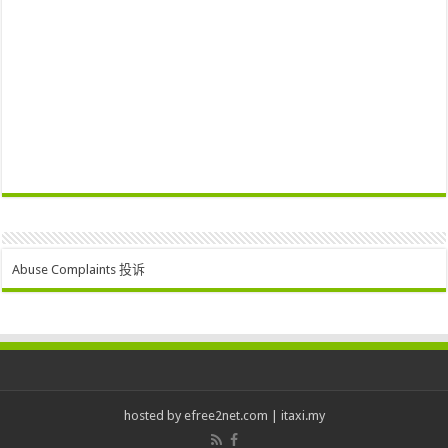
Abuse Complaints 投诉
hosted by
efree2net.com
|
itaxi.my