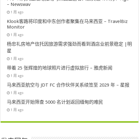
– Newswav
1 周 ago
Klook客路将印度和中东创作者聚集在马来西亚 – TravelBiz
Monitor
1 周 ago
杨忠礼房地产信托因旅游需求强劲而看到酒店业前景稳定 |明
星
1 周 ago
带着 25 张辉煌的地球照片进行虚拟旅行 – 雅虎新闻
1 周 ago
马来西亚航空与 JDT FC 合作伙伴关系续签至 2029 年 – 星报
1 周 ago
马来西亚开始筛查 5000 名计划返回缅甸的难民
1 周 ago