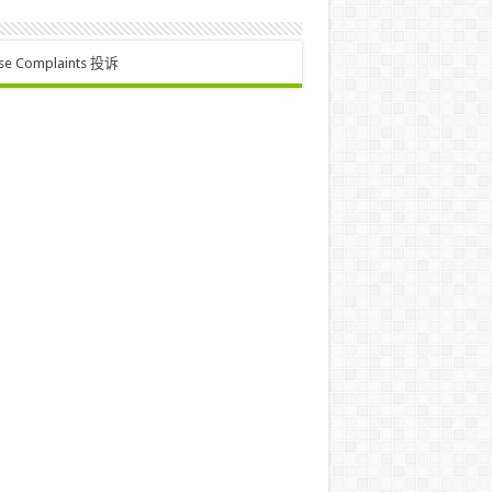
se Complaints 投诉