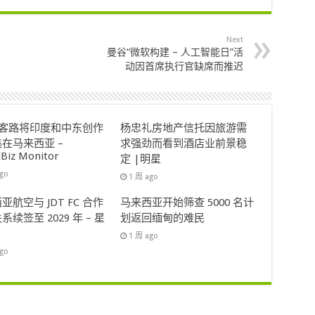
Next
曼谷“微软构建 – 人工智能日”活
动因首席执行官缺席而推迟
ok客路将印度和中东创作
杨忠礼房地产信托因旅游需
在马来西亚 –
求强劲而看到酒店业前景稳
lBiz Monitor
定 |明星
ago
1 周 ago
亚航空与 JDT FC 合作
马来西亚开始筛查 5000 名计
系续签至 2029 年 – 星
划返回缅甸的难民
1 周 ago
ago