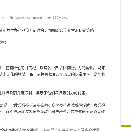
新闻
Leave a comment
599 Views
和在赖布尔举办产品简介研讨会，加强对印度游客的促销策略。
（中）
证和物有所值的目的地，以其各种产品和有吸引力的套餐。 马来
提供多元化的旅游产品，从拥有数百万年历史的热带雨林、岛屿和
胜世界及丽升度假村，展示了他们极具吸引力的优惠。
士
说，
“我们很高兴宣布在赖布尔举行产品简报研讨会，我们期
系，以促进印度游客免签证访问马来西亚，这将有助于我们宣传
的经济联系和文化联系。 印度是马来西亚第五大游客来源国。