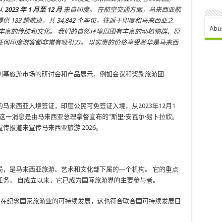
从
2023 年 1 月至 12 月
来自印度。 在航空交通方面，马来西亚航
183 趟航班，共 34,842 个座位，往返于印度和马来西亚之
Abu
丰富的传统和文化。 我们的自然环境周围有丰富的动植物群、原
任何印度游客都非常有吸引力。 以实惠的价格享受奢华是马来西
利基旅游市场的研讨会和产品展示，例如会议和奖励旅游团
马来西亚入境签证，印度公民可免签证入境，从2023年12月1
天。这一消息是由马来西亚总理拿督宣布的”斯里·安瓦尔·易卜拉欣。
报道来宣传马来西亚旅游 2026。
局，是马来西亚旅游、艺术和文化部下属的一个机构。 它的重点
任务。 自成立以来，它已成为国际旅游界的主要参与者。
行，旨在纪念国家旅游业的可持续发展，这也符合联合国可持续发展目