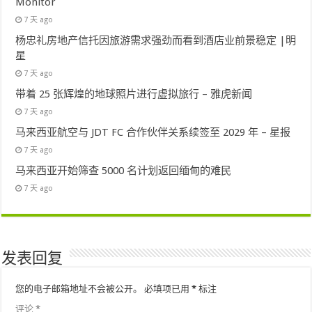
Monitor
7 天 ago
杨忠礼房地产信托因旅游需求强劲而看到酒店业前景稳定 |明
星
7 天 ago
带着 25 张辉煌的地球照片进行虚拟旅行 – 雅虎新闻
7 天 ago
马来西亚航空与 JDT FC 合作伙伴关系续签至 2029 年 – 星报
7 天 ago
马来西亚开始筛查 5000 名计划返回缅甸的难民
7 天 ago
发表回复
您的电子邮箱地址不会被公开。
必填项已用
*
标注
评论
*