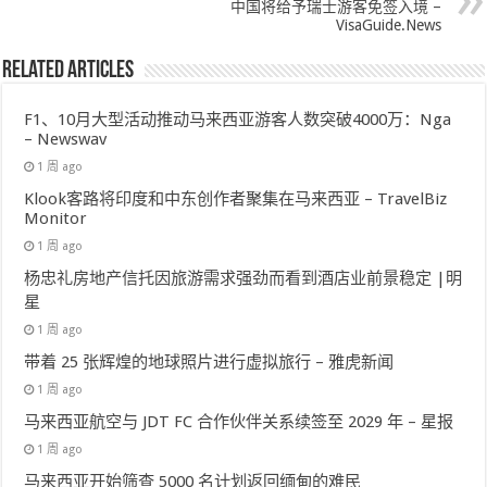
中国将给予瑞士游客免签入境 –
VisaGuide.News
Related Articles
F1、10月大型活动推动马来西亚游客人数突破4000万：Nga
– Newswav
1 周 ago
Klook客路将印度和中东创作者聚集在马来西亚 – TravelBiz
Monitor
1 周 ago
杨忠礼房地产信托因旅游需求强劲而看到酒店业前景稳定 |明
星
1 周 ago
带着 25 张辉煌的地球照片进行虚拟旅行 – 雅虎新闻
1 周 ago
马来西亚航空与 JDT FC 合作伙伴关系续签至 2029 年 – 星报
1 周 ago
马来西亚开始筛查 5000 名计划返回缅甸的难民